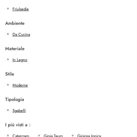
Friulsedie
Ambiente
Da Cucina
Materiale
In Legno
Stile
Moderne
Tipologia
Sgabelli
I più visti a :
Catanzaro
Gioia Tauro
Gioiosa Ionica