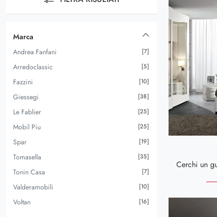
Marca
Andrea Fanfani
7
Arredoclassic
5
Fazzini
10
Giessegi
38
Le Fablier
25
Mobil Piu
25
Spar
19
Tomasella
35
Tonin Casa
7
Valderamobili
10
Voltan
16