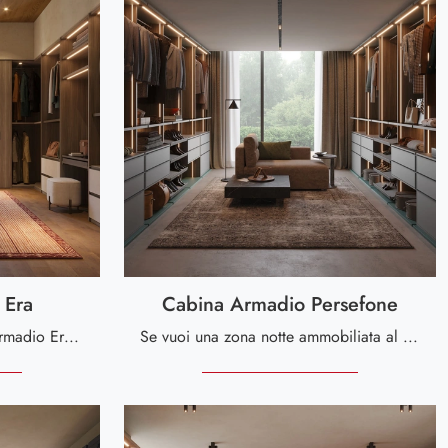
 Era
Cabina Armadio Persefone
Cerchi un armadio Cabina Armadio Era Giessegi? Clicca subito! Gli armadi cabine armadio con ante battenti ti aspettano.
Se vuoi una zona notte ammobiliata al meglio, scegli l'armadio Cabina Armadio Persefone con ante scorrevoli di Giessegi!