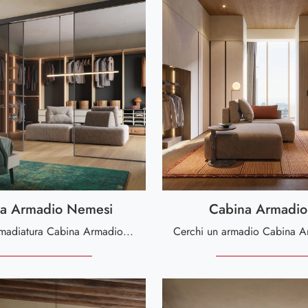
a Armadio Nemesi
Cabina Armadio
Cerchi un'armadiatura Cabina Armadio Nemesi Giessegi? Clicca subito! Gli armadi cabine armadio con ante scorrevoli ti aspettano.