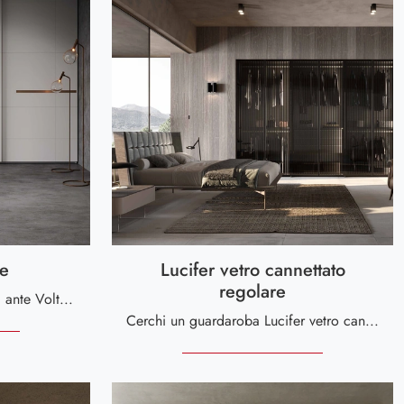
te
Lucifer vetro cannettato
regolare
Cerchi un armadio Prestige 3 ante Voltan? Clicca subito! Gli armadi a muro con ante scorrevoli ti aspettano.
Cerchi un guardaroba Lucifer vetro cannettato regolare Voltan? Clicca subito! Gli armadi a muro con ante battenti ti aspettano.