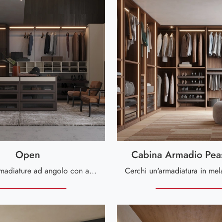
Open
Cabina Armadio Pea
Se cerchi armadiature ad angolo con ante battenti, clicca e scopri l'armadio Open di Giessegi in vetro.