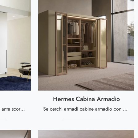
Hermes Cabina Armadio
Se cerchi armadi a muro con ante scorrevoli, clicca e scopri l'armadio Jolly Più TV di Fazzini in laccato opaco.
Se cerchi armadi cabine armadio con ante a soffietto, clicca e scopri l'armadio Hermes Cabina Armadio di Fazzini in laccato opaco.