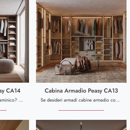
sy CA14
Cabina Armadio Peasy CA13
Cerchi un'armadiatura in melaminico? Clicca e scopri armadiature cabine armadio con ante scorrevoli di Giessegi.
Se desideri armadi cabine armadio con ante scorrevoli, clicca e scopri l'armadio Cabina Armadio Peasy CA13 di Giessegi in melaminico.