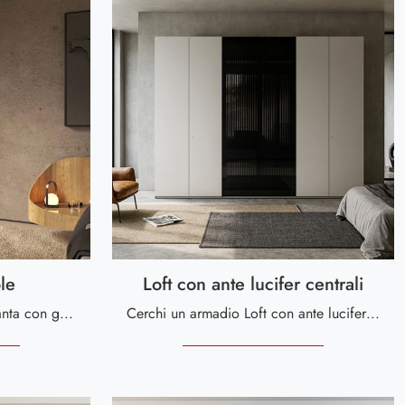
le
Loft con ante lucifer centrali
Ti presentiamo l'armadio Ottanta con gole in laccato opaco di Voltan! Una ricca gamma di armadi a muro con ante battenti.
Cerchi un armadio Loft con ante lucifer centrali Voltan? Clicca subito! Gli armadi a muro con ante battenti ti attendono.