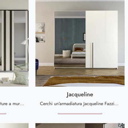
Jacqueline
Se sei alla ricerca di armadiature a muro con ante scorrevoli, clicca e scopri l'armadio Jolly di Fazzini in legno.
Cerchi un'armadiatura Jacqueline Fazzini? Clicca subito! Gli armadi a muro con ante scorrevoli ti aspettano.