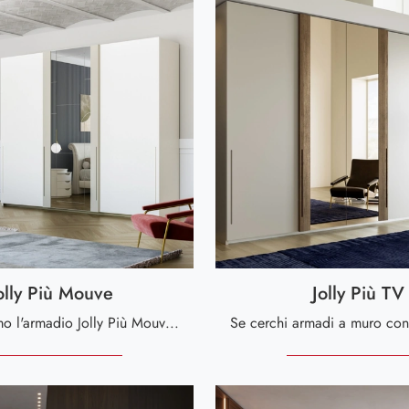
olly Più Mouve
Jolly Più TV
Ti presentiamo l'armadio Jolly Più Mouve in laccato opaco di Fazzini! Un ricco catalogo di armadi a muro con ante scorrevoli.