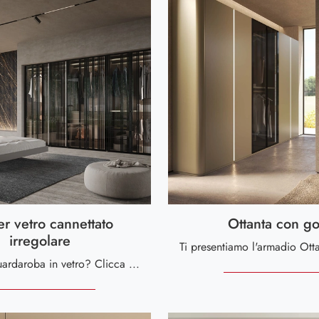
er vetro cannettato
Ottanta con go
irregolare
Cerchi un guardaroba in vetro? Clicca e scopri armadi a muro con ante battenti di Voltan.