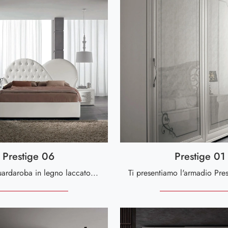
Prestige 06
Prestige 01
Cerchi un guardaroba in legno laccato? Clicca e scopri armadiature a muro con ante scorrevoli di Spar.