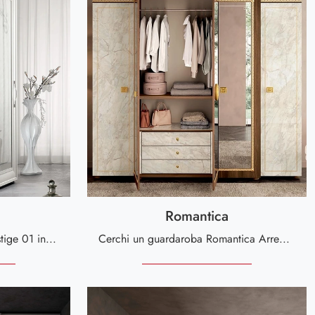
Romantica
Ti presentiamo l'armadio Prestige 01 in legno laccato di Spar! Una ricca gamma di armadi a muro con ante scorrevoli.
Cerchi un guardaroba Romantica Arredoclassic? Clicca subito! Gli armadi a muro con ante battenti ti attendono.