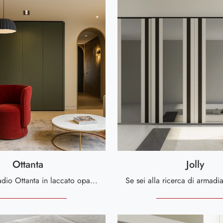
Ottanta
Jolly
Eccoti l'armadio Ottanta in laccato opaco di Voltan! Un ricco catalogo di armadi a muro con ante battenti.