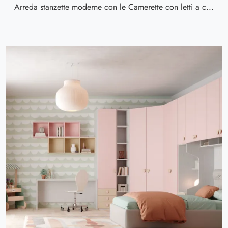
Arreda stanzette moderne con le Camerette con letti a castello Giessegi! Il modello Fly CM 353 in melaminico è per bambini.