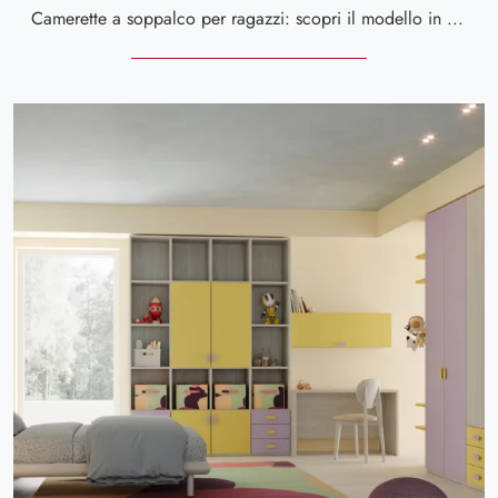
Camerette a soppalco per ragazzi: scopri il modello in melaminico Fly CM 357 di Giessegi per stanzette moderne.