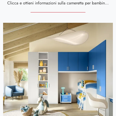
Clicca e ottieni informazioni sulla cameretta per bambine Job CM 336! Le Camerette a ponte Giessegi ti aspettano.