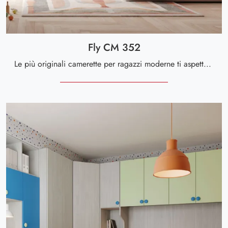
Fly CM 352
Le più originali camerette per ragazzi moderne ti aspettano! Scopri il modello Fly CM 352 di Giessegi.