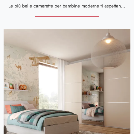
Le più belle camerette per bambine moderne ti aspettano! Scopri il modello Fly CM 361 di Giessegi.