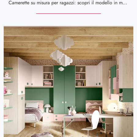
Camerette su misura per ragazzi: scopri il modello in melaminico Job CM 335 di Giessegi per stanzette moderne.