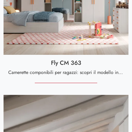
Fly CM 363
Camerette componibili per ragazzi: scopri il modello in melaminico Fly CM 363 di Giessegi per stanzette moderne.