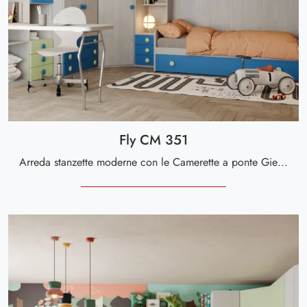
Fly CM 351
Arreda stanzette moderne con le Camerette a ponte Giessegi! Il modello Fly CM 351 in melaminico è per ragazzi.