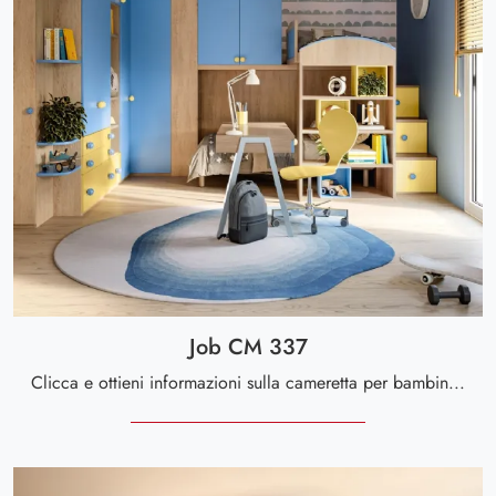
Job CM 337
Clicca e ottieni informazioni sulla cameretta per bambini Job CM 337! Le Camerette a soppalco Giessegi ti aspettano.