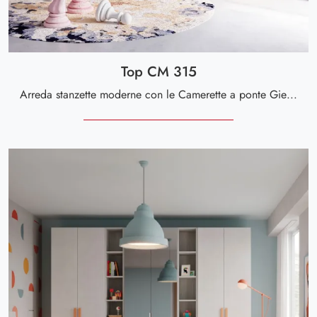
Top CM 315
Arreda stanzette moderne con le Camerette a ponte Giessegi! Il modello Top CM 315 in laccato opaco è per ragazzi.