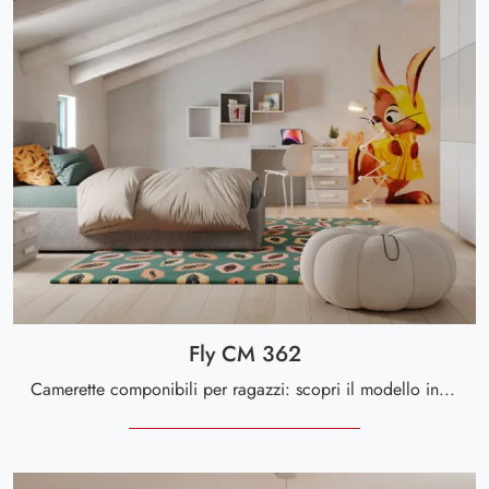
Fly CM 362
Camerette componibili per ragazzi: scopri il modello in melaminico Fly CM 362 di Giessegi per stanzette moderne.