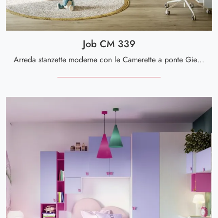
Job CM 339
Arreda stanzette moderne con le Camerette a ponte Giessegi! Il modello Job CM 339 in melaminico è per bambini.