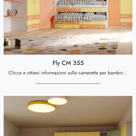
Fly CM 355
Clicca e ottieni informazioni sulla cameretta per bambini Fly CM 355! Le Camerette con letti scorrevoli Giessegi ti aspettano.