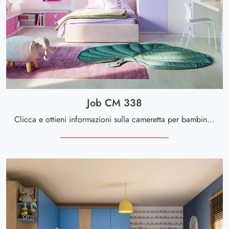
Job CM 338
Clicca e ottieni informazioni sulla cameretta per bambine Job CM 338! Le Camerette a ponte Giessegi ti aspettano.