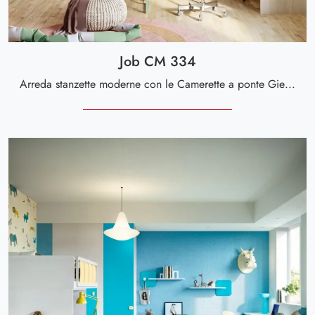
Job CM 334
Arreda stanzette moderne con le Camerette a ponte Giessegi! Il modello Job CM 334 in melaminico è per bambine.