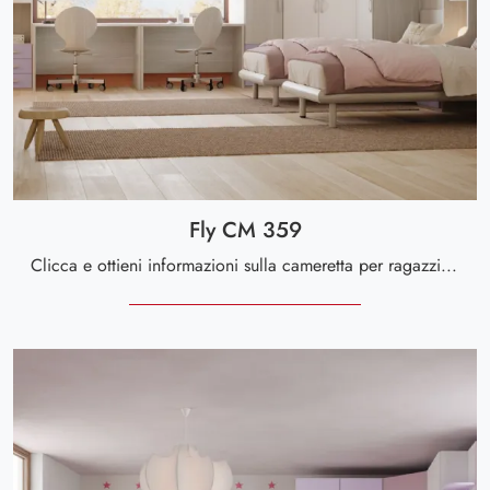
Fly CM 359
Clicca e ottieni informazioni sulla cameretta per ragazzi Fly CM 359! Le Camerette a ponte Giessegi ti attendono.