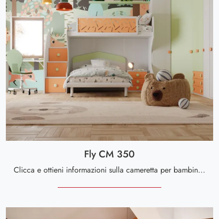
Fly CM 350
Clicca e ottieni informazioni sulla cameretta per bambini Fly CM 350! Le Camerette con letti a castello Giessegi ti attendono.