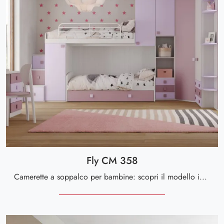
Fly CM 358
Camerette a soppalco per bambine: scopri il modello in melaminico Fly CM 358 di Giessegi per stanzette moderne.