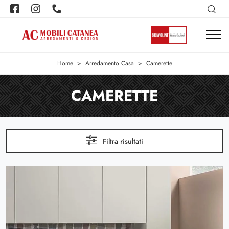
Home
>
Arredamento Casa
>
Camerette
CAMERETTE
Filtra risultati