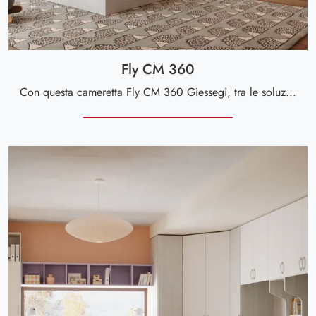
Fly CM 360
Con questa cameretta Fly CM 360 Giessegi, tra le soluzioni componibili, potrai allestire stanze moderne per ragazzi.