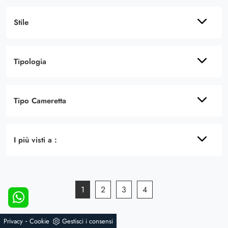
Stile
Tipologia
Tipo Cameretta
I più visti a :
1
2
3
4
-
Privacy
Cookie
Gestisci i consensi