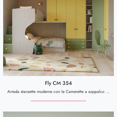
Fly CM 354
Arreda stanzette moderne con le Camerette a soppalco Giessegi! Il modello Fly CM 354 in melaminico è per bambine.