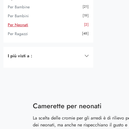
Per Bambine
21
Con Letti A Castello
8
Per Bambini
19
Con Letti Scorrevoli
1
Per Neonati
2
Salvaspazio
4
Per Ragazzi
48
Su Misura
3
I più visti a :
Catanzaro
43
Cosenza
44
Cosenza
43
Gioia Tauro
41
Gioiosa Ionica
32
Camerette per neonati
Lamezia Terme
47
La scelta delle cromie per gli arredi è di rilievo
Messina
37
dei neonati, ma anche ne rispecchiano il gusto e 
Palmi
36