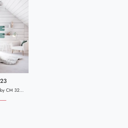
323
Con questa cameretta Top Baby CM 323 Giessegi, tra le soluzioni componibili, potrai progettare stanze moderne per neonati.