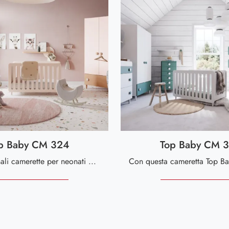
p Baby CM 324
Top Baby CM 
Le più originali camerette per neonati moderne ti attendono! Scopri il modello Top Baby CM 324 di Giessegi.