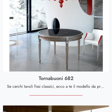
Tornabuoni 682
Se cerchi tavoli fissi classici, ecco a te il modello da pranzo in marmo Tornabuoni 682 della firma Andrea Fanfani.