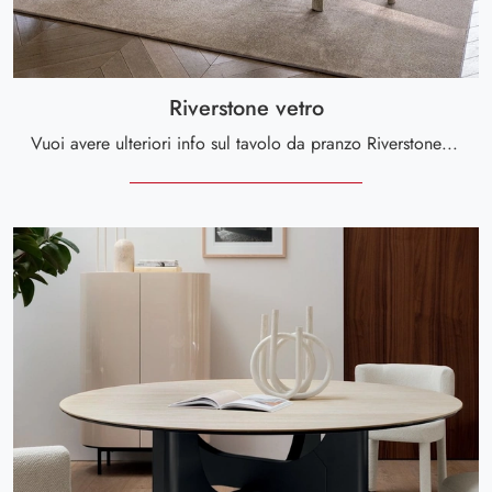
Riverstone vetro
Vuoi avere ulteriori info sul tavolo da pranzo Riverstone vetro di Calligaris? Clicca e scopri di più sui modelli allungabili dell'azienda.