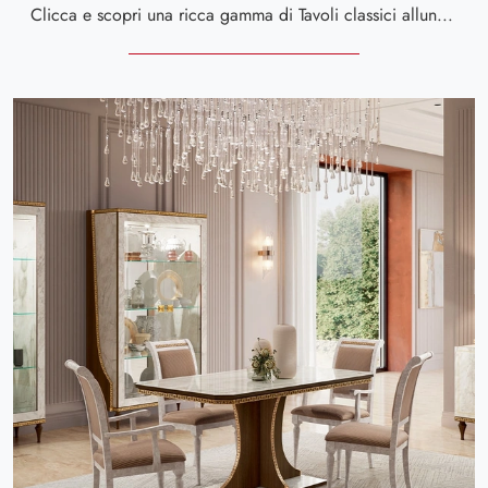
Clicca e scopri una ricca gamma di Tavoli classici allungabili da pranzo! Il modello Romantica rettangolare allungabile di Arredoclassic ti sta ...