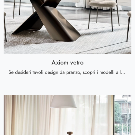
Axiom vetro
Se desideri tavoli design da pranzo, scopri i modelli allungabili di Calligaris: clicca e scopri il modello Axiom vetro in vetro.