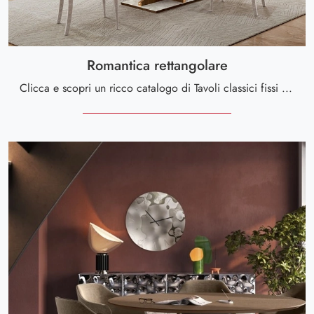
Romantica rettangolare
Clicca e scopri un ricco catalogo di Tavoli classici fissi da pranzo! Il modello Romantica rettangolare di Arredoclassic ti sta aspettando.