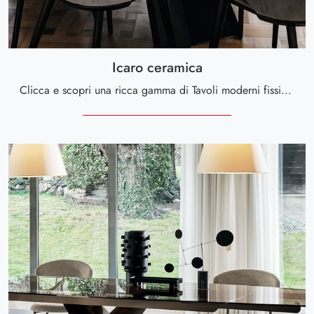
Icaro ceramica
Clicca e scopri una ricca gamma di Tavoli moderni fissi da pranzo! Il modello Icaro ceramica di Calligaris ti sta aspettando.