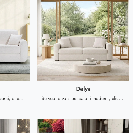
Delya
Se vuoi divani per salotti moderni, clicca e leggi di più sul modello Urban in tessuto del brand Kermes divani.
Se vuoi divani per salotti moderni, clicca e leggi di più sul modello Delya in tessuto della firma Kermes divani.