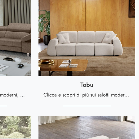
Tobu
Se desideri divani per salotti moderni, clicca e leggi di più sul modello Skin in tessuto del brand Kermes divani.
Clicca e scopri di più sui salotti moderni di Kermes divani! Diversi modelli di divani, come Tobu, ti attendono.