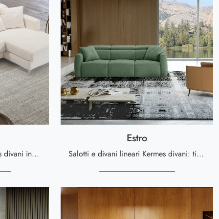
Estro
Cerchi salotti e divani Kermes divani in tessuto? Clicca e ottieni informazioni sul modello Riley per spazi moderni.
Salotti e divani lineari Kermes divani: ti offriamo il modello Estro in tessuto per valorizzare il living.