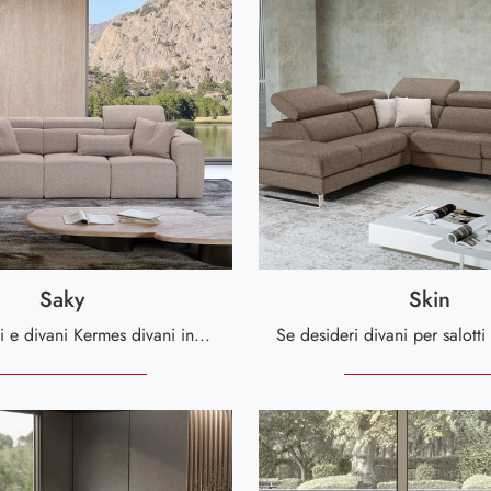
Saky
Skin
Cerchi salotti e divani Kermes divani in tessuto? Clicca e scopri di più sul modello Saky per spazi moderni.