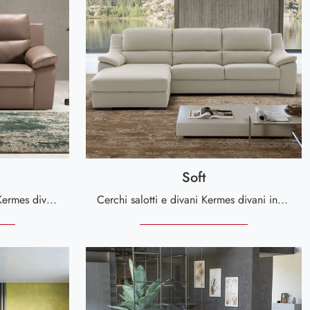
Soft
Con salotti e divani relax di Kermes divani come il modello Tiziano in pelle, potrai ultimare il tuo concept d'arredo.
Cerchi salotti e divani Kermes divani in tessuto? Clicca e ottieni informazioni sul modello Soft per spazi moderni.