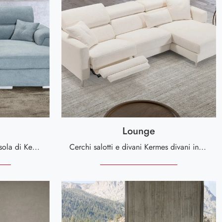
Lounge
Con salotti e divani con penisola di Kermes divani come il modello Dylan in tessuto, potrai ultimare il tuo concept d'arredo.
Cerchi salotti e divani Kermes divani in tessuto? Clicca e ottieni informazioni sul modello Lounge per spazi design.