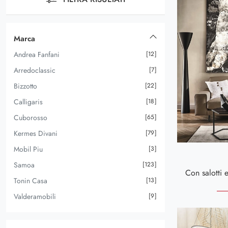
Marca
Andrea Fanfani
12
Arredoclassic
7
Bizzotto
22
Calligaris
18
Cuborosso
65
Kermes Divani
79
Mobil Piu
3
Samoa
123
Tonin Casa
13
Valderamobili
9