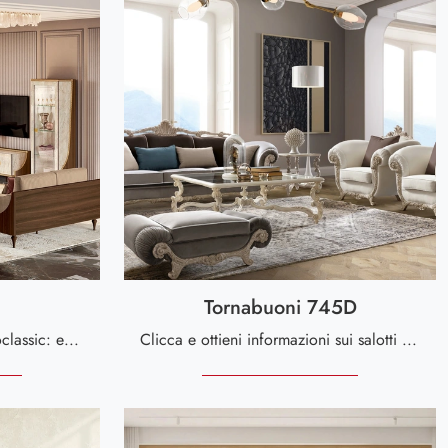
Tornabuoni 745D
Salotti e divani lineari Arredoclassic: ecco a te il modello Romantica in tessuto per completare il living.
Clicca e ottieni informazioni sui salotti classici di Andrea Fanfani! Differenti modelli di divani, come Tornabuoni 745D, ti attendono.