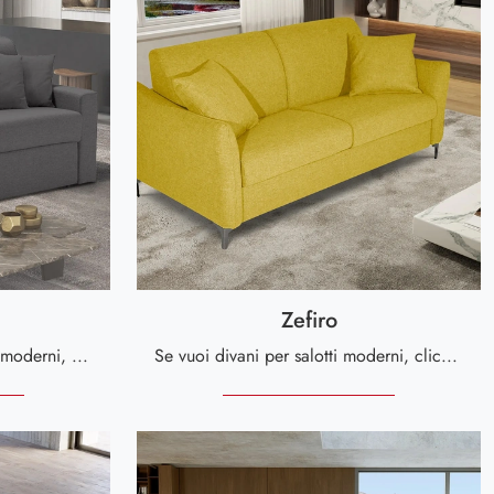
Zefiro
Se desideri divani per salotti moderni, clicca e leggi di più sul modello Saturno in tessuto dell'azienda Kermes divani.
Se vuoi divani per salotti moderni, clicca e leggi di più sul modello Zefiro in tessuto della marca Kermes divani.