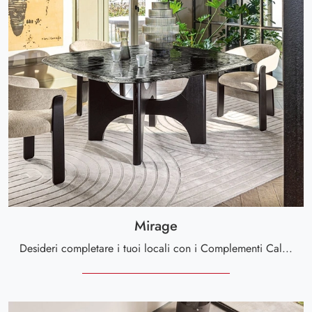
Mirage
Desideri completare i tuoi locali con i Complementi Calligaris? Eccoti molteplici modelli di tappeti in tessuto come Mirage.