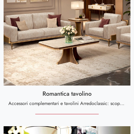
Romantica tavolino
Accessori complementari e tavolini Arredoclassic: scopri come impreziosire i tuoi spazi classici con il modello Romantica tavolino.