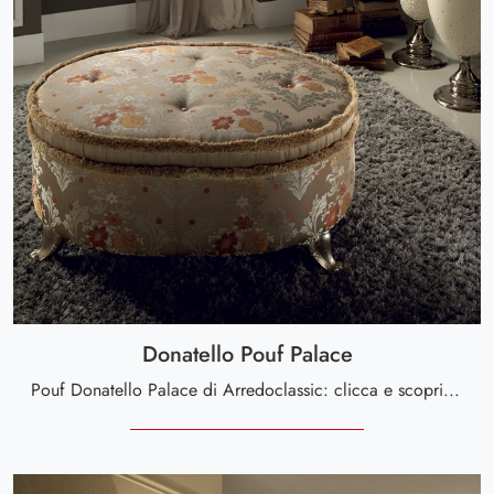
Donatello Pouf Palace
Pouf Donatello Palace di Arredoclassic: clicca e scopri di più sui Complementi e pouf classici in tessuto del noto e rinomato brand!