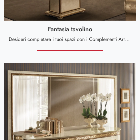
Fantasia tavolino
Desideri completare i tuoi spazi con i Complementi Arredoclassic? Ecco qui molteplici modelli di tavolini in marmo come Fantasia tavolino.