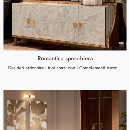
Romantica specchiera
Desideri arricchire i tuoi spazi con i Complementi Arredoclassic? Ecco qui vari modelli di specchi in marmo come Romantica specchiera.