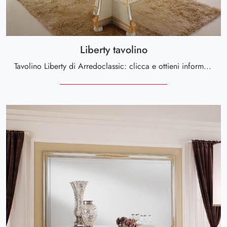
Liberty tavolino
Tavolino Liberty di Arredoclassic: clicca e ottieni informazioni sui Complementi e tavolini classici in marmo del noto e rinomato brand!