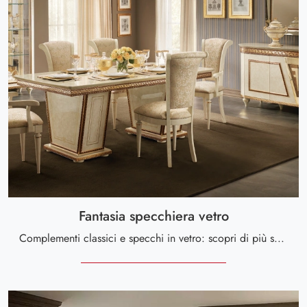
Fantasia specchiera vetro
Complementi classici e specchi in vetro: scopri di più sul modello Fantasia specchiera vetro di Arredoclassic e potrai impreziosire i tuoi interni.