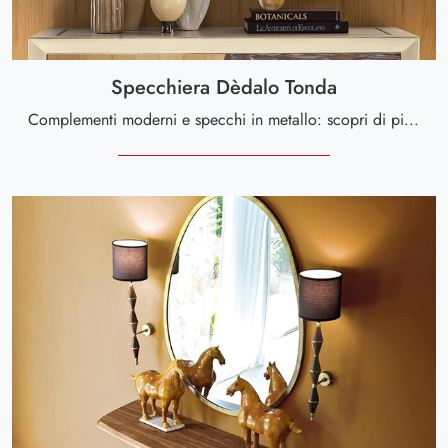
Specchiera Dèdalo Tonda
Complementi moderni e specchi in metallo: scopri di più sul modello Specchiera Dèdalo Tonda di Silvano Grifoni e potrai completare i tuoi interni.