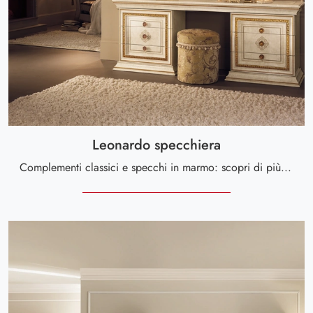
Leonardo specchiera
Complementi classici e specchi in marmo: scopri di più sul modello Leonardo specchiera di Arredoclassic e potrai completare i tuoi interni.