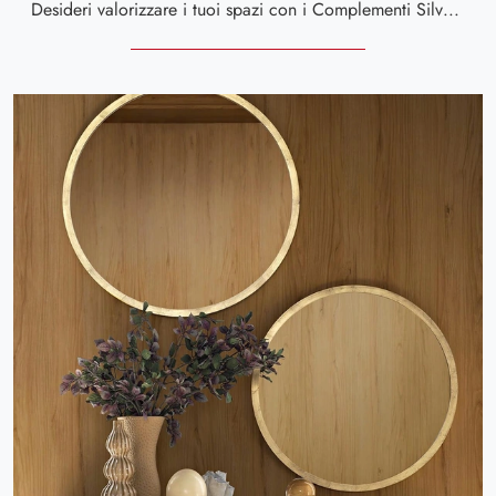
Desideri valorizzare i tuoi spazi con i Complementi Silvano Grifoni? Ti presentiamo vari modelli di specchi in legno come Specchiera Dèdalo ...