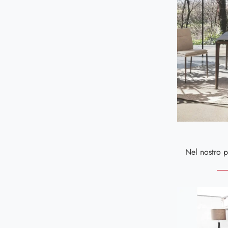
In Metallo
33
Gioiosa Ionica
184
In Pelle
1
Lamezia Terme
176
In Pietra
1
Messina
169
In Plastica
3
Palmi
175
In Tessuto
41
Reggio Calabria
173
In Vetro
77
Siderno
167
Senza Cornice
23