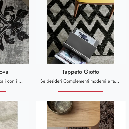
ova
Tappeto Giotto
Desideri completare i tuoi locali con i Complementi Tonin Casa? Ecco qui molteplici modelli di tappeti in tessuto come Tappeto Palmanova.
Se desideri Complementi moderni e tappeti in tessuto ottieni informazioni sul modello Tappeto Giotto del marchio Tonin Casa.