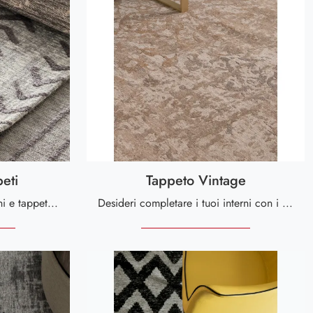
eti
Tappeto Vintage
Se vuoi Complementi moderni e tappeti in tessuto ottieni informazioni sul modello Collezione Tappeti della marca Tomasella.
Desideri completare i tuoi interni con i Complementi Tonin Casa? Ti presentiamo differenti modelli di tappeti in tessuto come Tappeto Vintage.