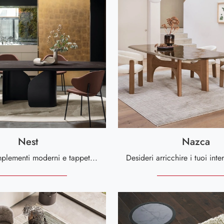
Nest
Nazca
Se vuoi Complementi moderni e tappeti in tessuto scopri di più sul modello Nest del brand Calligaris.