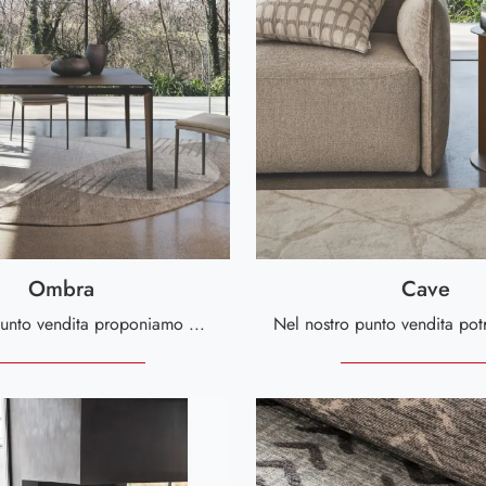
Ombra
Cave
Nel nostro punto vendita proponiamo mobili e oggetti accessori Calligaris: la quasi infinita gamma di bellissimi Complementi della marca ti attende.