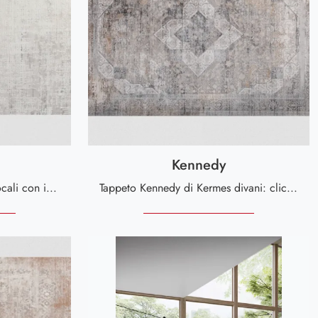
Kennedy
Desideri impreziosire i tuoi locali con i Complementi Kermes divani? Eccoti molteplici modelli di tappeti in tessuto come Monfort.
Tappeto Kennedy di Kermes divani: clicca e scopri di più sui Complementi e tappeti moderni in tessuto del noto e rinomato brand!