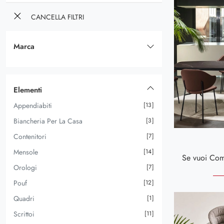
CANCELLA FILTRI
Marca
Andrea Fanfani
16
Arredoclassic
18
Elementi
Calligaris
42
Appendiabiti
13
Kermes Divani
11
Biancheria Per La Casa
3
Silvano Grifoni
25
Contenitori
7
Tomasella
52
Mensole
14
Tonin Casa
146
Orologi
7
Valderamobili
19
Pouf
12
Voltan
9
Quadri
1
Scrittoi
11