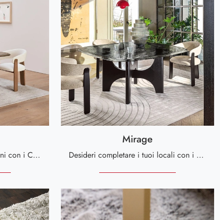
Mirage
Desideri arricchire i tuoi interni con i Complementi Calligaris? Ecco qui vari modelli di tappeti in tessuto come Nazca.
Desideri completare i tuoi locali con i Complementi Calligaris? Eccoti molteplici modelli di tappeti in tessuto come Mirage.