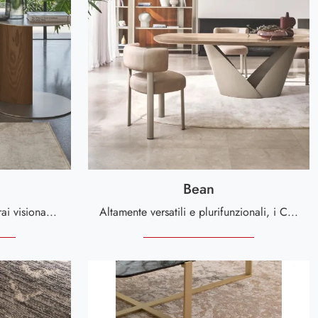
Bean
Nel nostro punto vendita potrai visionare in prima persona l'eccellenza dei modelli di tappeti moderni in tessuto del brand, proprio come questa ...
Altamente versatili e plurifunzionali, i Complementi moderni in tessuto assolvono a funzioni diverse: ultimano le doti di praticità e l'estetica ...