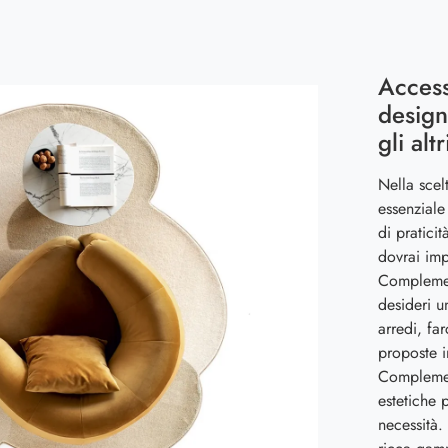
Access
design
gli alt
Nella scel
essenziale
di pratici
dovrai imp
Complemen
desideri u
arredi, fa
proposte i
Complement
estetiche 
necessità.