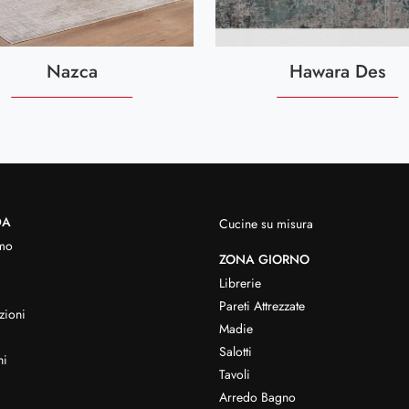
Nazca
Hawara Des
DA
Cucine su misura
mo
ZONA GIORNO
Librerie
Pareti Attrezzate
zioni
Madie
Salotti
hi
Tavoli
Arredo Bagno