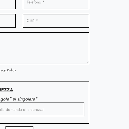
vacy Policy
REZZA
agole" al singolare"