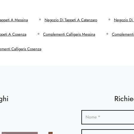
appeti A Messina
Negozio Di Tappeti A Catanzaro
Negozio Di 
ppeti A Cosenza
Complementi Calligaris Messina
Complementi 
menti Calligaris Cosenza
ghi
Richie