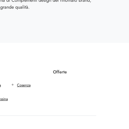
ma di Complementi design del rinomato brand,
grande qualità.
Offerte
a
Cosenza
ssina