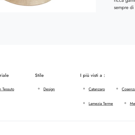
ricca gam
sempre di 
riale
Stile
I più visti a :
n Tessuto
Design
Catanzaro
Cosenz
Lamezia Terme
Me