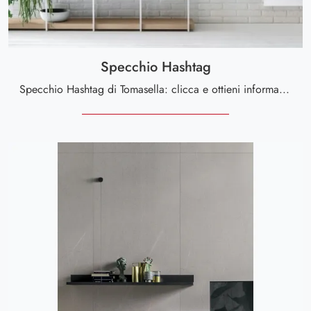
Specchio Hashtag
Specchio Hashtag di Tomasella: clicca e ottieni informazioni sui Complementi e specchi moderni in melaminico del noto e rinomato brand!