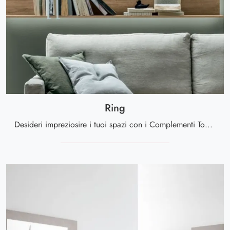
Ring
Desideri impreziosire i tuoi spazi con i Complementi Tomasella? Ti presentiamo molteplici modelli di mensole in melaminico come Ring.