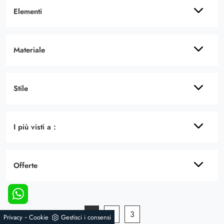
Elementi
Materiale
Stile
I più visti a :
Offerte
1
2
3
-
Privacy
Cookie
Gestisci i consensi