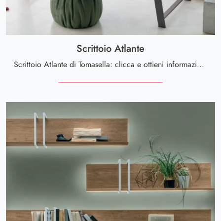
Scrittoio Atlante
Scrittoio Atlante di Tomasella: clicca e ottieni informazioni sui Complementi e scrittoi moderni in melaminico del noto e rinomato marchio!