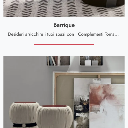
Barrique
Desideri arricchire i tuoi spazi con i Complementi Tomasella? Eccoti differenti modelli di pouf in tessuto come Barrique.