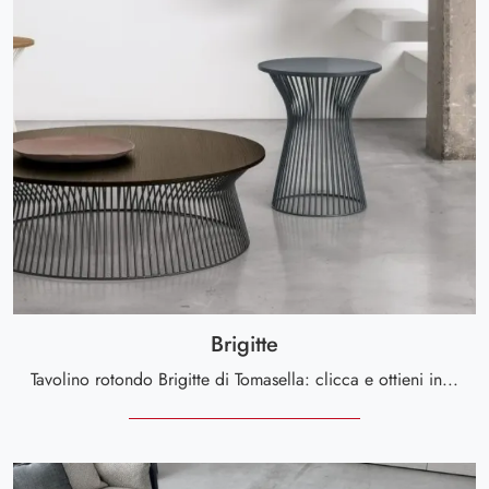
Brigitte
Tavolino rotondo Brigitte di Tomasella: clicca e ottieni informazioni sui Complementi e tavolini moderni in melaminico del noto e conosciuto marchio!