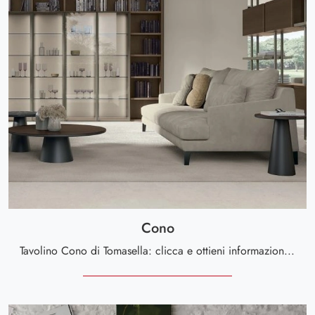
Cono
Tavolino Cono di Tomasella: clicca e ottieni informazioni sui Complementi e tavolini moderni in melaminico del noto e conosciuto brand!