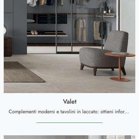
Valet
Complementi moderni e tavolini in laccato: ottieni informazioni sul modello Valet di Tomasella e potrai arricchire i tuoi locali.