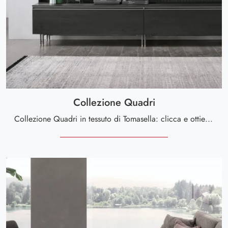
Collezione Quadri
Collezione Quadri in tessuto di Tomasella: clicca e ottieni informazioni sui Complementi e quadri moderni in tessuto del noto e rinomato marchio!