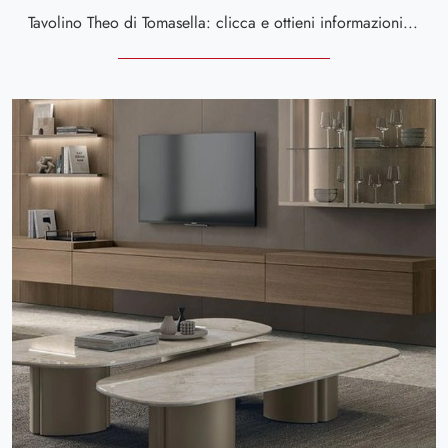
Tavolino Theo di Tomasella: clicca e ottieni informazioni sui Complementi e tavolini design in melaminico del noto e conosciuto brand!