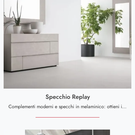
Specchio Replay
Complementi moderni e specchi in melaminico: ottieni informazioni sul modello Specchio Replay di Tomasella e potrai completare i tuoi spazi.