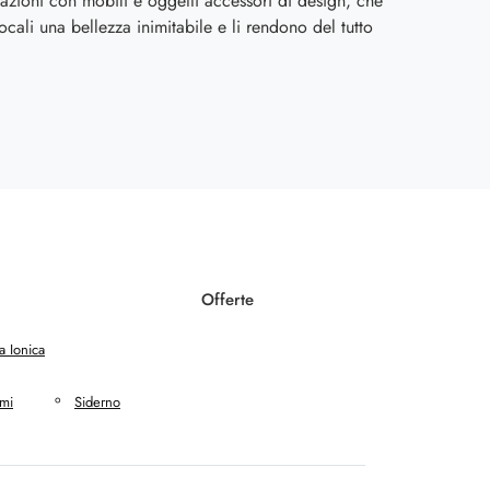
tazioni con mobili e oggetti accessori di design, che
ocali una bellezza inimitabile e li rendono del tutto
Offerte
a Ionica
lmi
Siderno