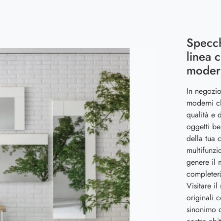
Specch
linea 
modern
In negozio
moderni c
qualità e 
oggetti be
della tua 
multifunzi
genere il 
completerà
Visitare i
originali 
sinonimo d