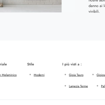
nostre abi
danno ai l
vivibili.
riale
Stile
I più visti a :
n Melaminico
Moderni
Gioia Tauro
Gioios
Lamezia Terme
Pa