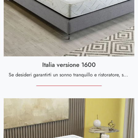
Italia versione 1600
Se desideri garantirti un sonno tranquillo e ristoratore, scopri i Materassi a molle insacchettate matrimoniali come il modello Italia versione 1600 ...