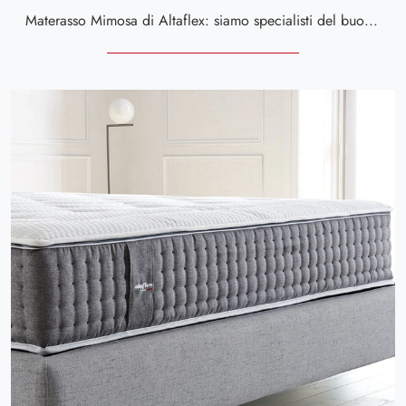
Materasso Mimosa di Altaflex: siamo specialisti del buon sonno! Ottieni informazioni sui Materassi hybrid matrimoniali.