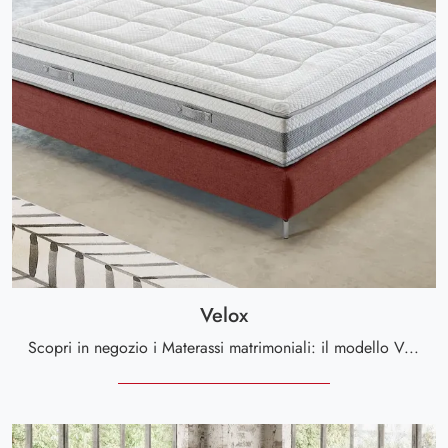
Velox
Scopri in negozio i Materassi matrimoniali: il modello Velox a molle ti sta aspettando per assicurarti il relax totale.