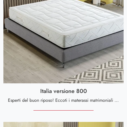
Italia versione 800
Esperti del buon riposo! Eccoti i materassi matrimoniali a molle insacchettate di Altaflex: clicca e scopri di più sul modello Italia versione 800.