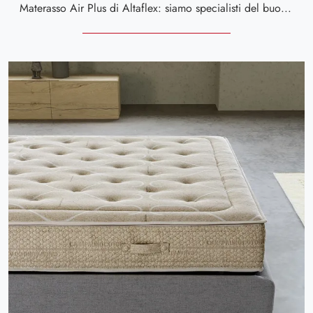
Materasso Air Plus di Altaflex: siamo specialisti del buon sonno! Ottieni informazioni sui Materassi in memory foam matrimoniali.