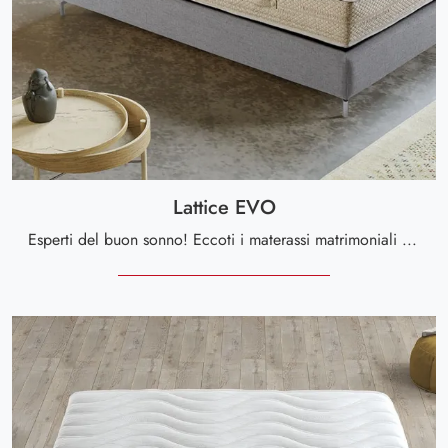
Lattice EVO
Esperti del buon sonno! Eccoti i materassi matrimoniali in lattice di Altaflex: clicca e scopri di più sul modello Lattice EVO.