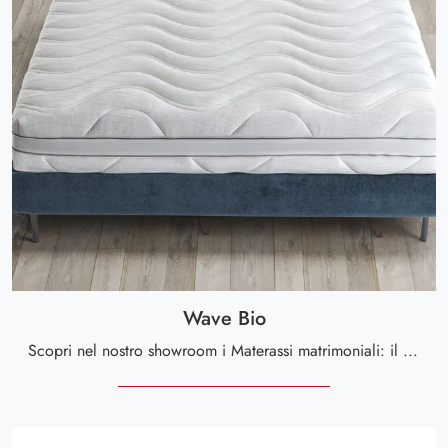
Wave Bio
Scopri nel nostro showroom i Materassi matrimoniali: il modello Wave Bio in poliuretano ti aspetta per assicurarti il riposo migliore.