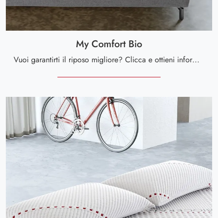
My Comfort Bio
Vuoi garantirti il riposo migliore? Clicca e ottieni informazioni sul materasso My Comfort Bio tra i modelli in memory foam matrimoniali di Altaflex!