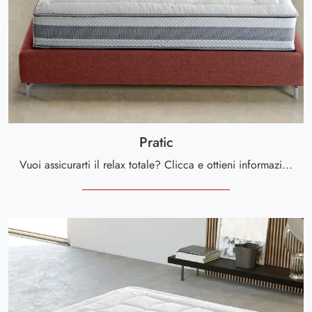
Pratic
Vuoi assicurarti il relax totale? Clicca e ottieni informazioni sul materasso Pratic tra i modelli a molle matrimoniali di Altaflex!