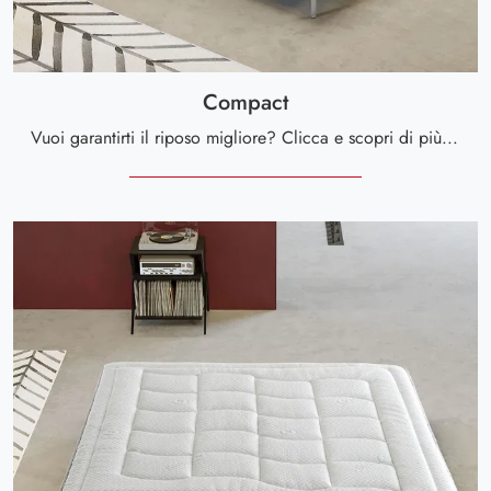
Compact
Vuoi garantirti il riposo migliore? Clicca e scopri di più sul materasso Compact tra i modelli a molle matrimoniali di Altaflex!