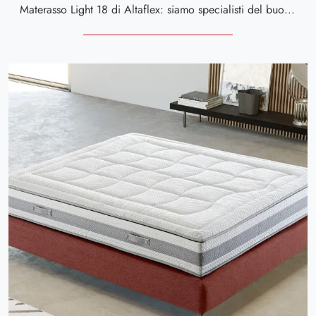
Materasso Light 18 di Altaflex: siamo specialisti del buon sonno! Ottieni informazioni sui Materassi in poliuretano singoli.