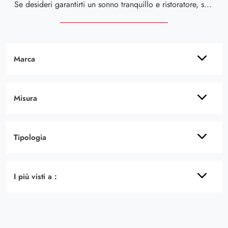
Se desideri garantirti un sonno tranquillo e ristoratore, scopri i Materassi in memory foam matrimoniali come il modello Original Altaflex.
Marca
Misura
Tipologia
I più visti a :