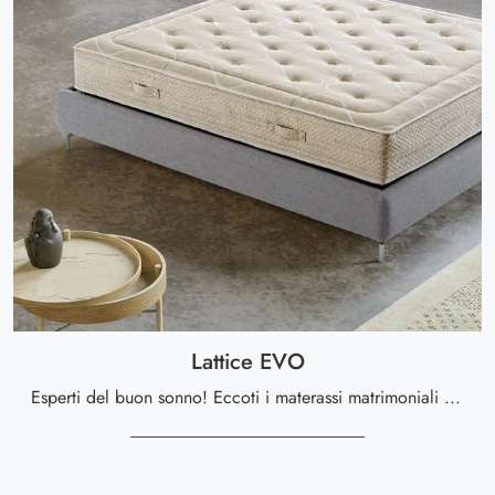
Lattice EVO
Esperti del buon sonno! Eccoti i materassi matrimoniali in lattice di Altaflex: clicca e scopri di più sul modello Lattice EVO.