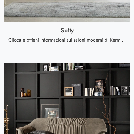
Softy
Clicca e ottieni informazioni sui salotti moderni di Kermes divani! Molteplici modelli di divani, come Softy, ti aspettano.