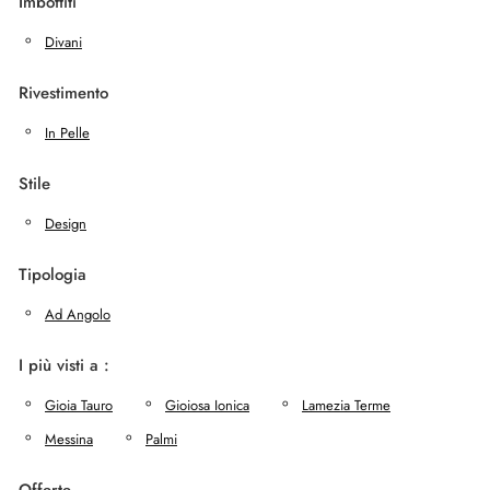
Imbottiti
Divani
Rivestimento
In Pelle
Stile
Design
Tipologia
Ad Angolo
I più visti a :
Gioia Tauro
Gioiosa Ionica
Lamezia Terme
Messina
Palmi