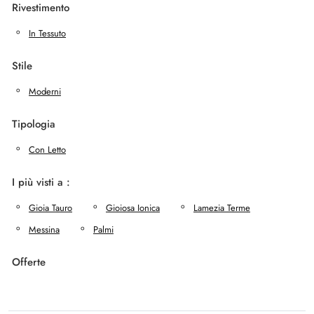
Rivestimento
In Tessuto
Stile
Moderni
Tipologia
Con Letto
I più visti a :
Gioia Tauro
Gioiosa Ionica
Lamezia Terme
Messina
Palmi
Offerte