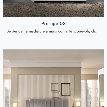
Prestige 03
Se desideri armadiature a muro con ante scorrevoli, clicca e scopri l'armadio Prestige 03 di Spar in legno laccato.