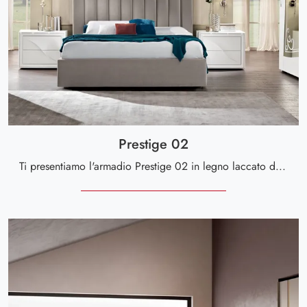
Prestige 02
Ti presentiamo l'armadio Prestige 02 in legno laccato di Spar! Un ricco catalogo di armadi a muro con ante scorrevoli.