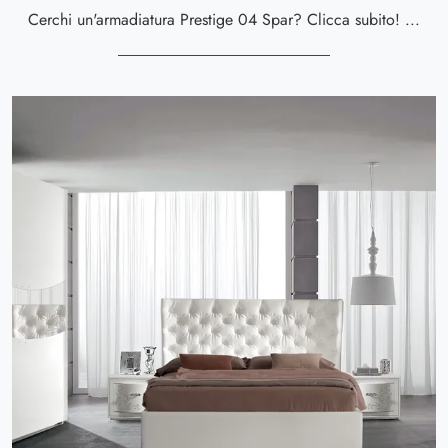
Cerchi un'armadiatura Prestige 04 Spar? Clicca subito! Gli armadi a muro con ante scorrevoli ti aspettano.