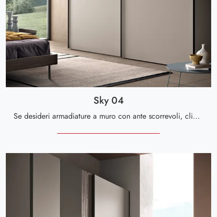
Sky 04
Se desideri armadiature a muro con ante scorrevoli, clicca e scopri l'armadio Sky 04 di Spar in melaminico.