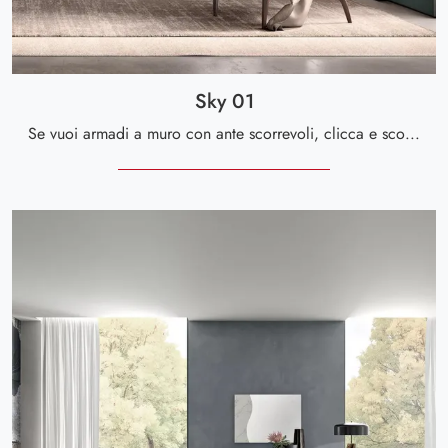
Sky 01
Se vuoi armadi a muro con ante scorrevoli, clicca e scopri l'armadio Sky 01 di Spar in laccato opaco.