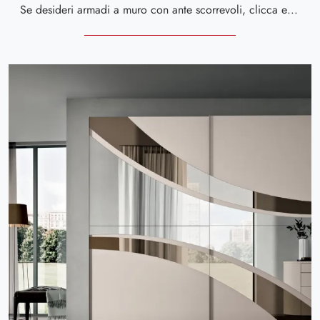
Se desideri armadi a muro con ante scorrevoli, clicca e scopri l'armadio Sky 02 di Spar in laccato opaco.