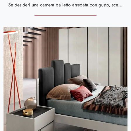
Se desideri una camera da letto arredata con gusto, scegli l'armadio Sky 06 con ante scorrevoli di Spar!