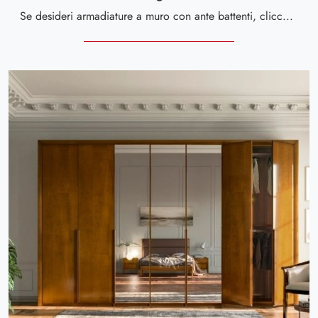
Se desideri armadiature a muro con ante battenti, clicca e scopri l'armadio Regno di Le Fablier in legno.