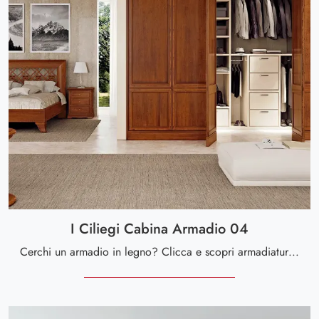
I Ciliegi Cabina Armadio 04
Cerchi un armadio in legno? Clicca e scopri armadiature cabine armadio con ante battenti di Le Fablier.