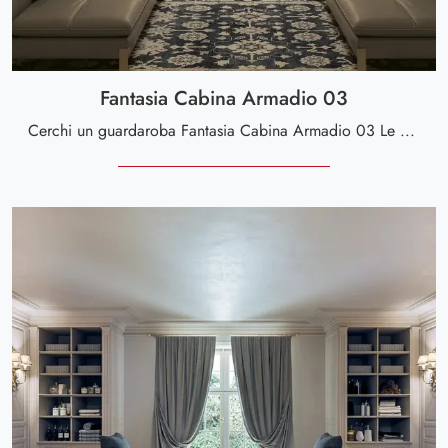
Fantasia Cabina Armadio 03
Cerchi un guardaroba Fantasia Cabina Armadio 03 Le Fablier? Clicca subito! Gli armadi cabine armadio con ante battenti ti attendono.