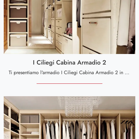
I Ciliegi Cabina Armadio 2
Ti presentiamo l'armadio I Ciliegi Cabina Armadio 2 in laccato opaco di Le Fablier! Un ricco catalogo di armadi cabine armadio con ante battenti.