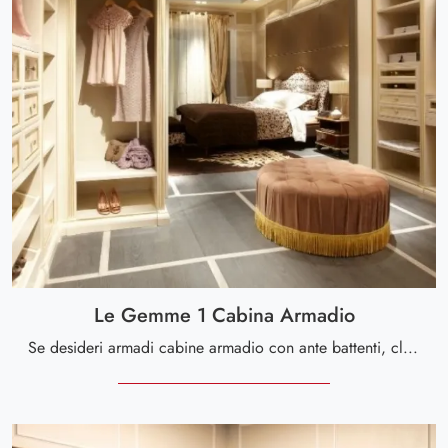
Le Gemme 1 Cabina Armadio
Se desideri armadi cabine armadio con ante battenti, clicca e scopri l'armadio Le Gemme 1 Cabina Armadio di Le Fablier in laccato opaco.