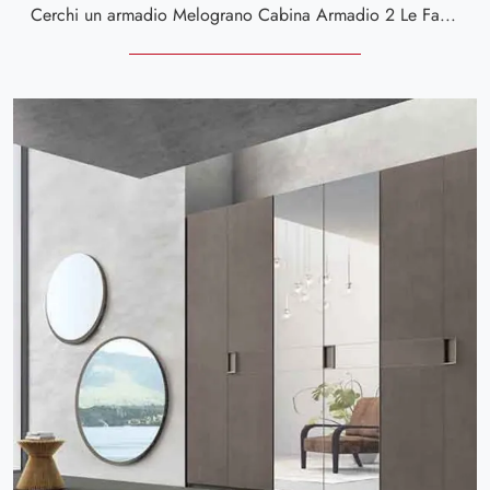
Cerchi un armadio Melograno Cabina Armadio 2 Le Fablier? Clicca subito! Gli armadi cabine armadio con ante scorrevoli ti aspettano.