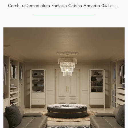
Cerchi un'armadiatura Fantasia Cabina Armadio 04 Le Fablier? Clicca subito! Gli armadi cabine armadio con ante battenti ti attendono.