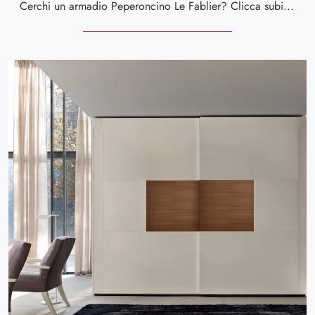
Cerchi un armadio Peperoncino Le Fablier? Clicca subito! Gli armadi a muro con ante scorrevoli ti aspettano.