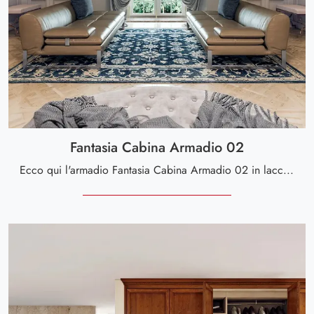
Fantasia Cabina Armadio 02
Ecco qui l'armadio Fantasia Cabina Armadio 02 in laccato opaco di Le Fablier! Un ricco catalogo di armadi cabine armadio con ante battenti.