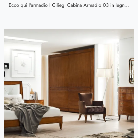
Ecco qui l'armadio I Ciliegi Cabina Armadio 03 in legno di Le Fablier! Una ricca gamma di armadi cabine armadio con ante battenti.