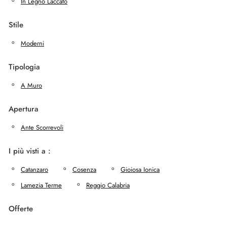
In Legno Laccato
Stile
Moderni
Tipologia
A Muro
Apertura
Ante Scorrevoli
I più visti a :
Catanzaro
Cosenza
Gioiosa Ionica
Lamezia Terme
Reggio Calabria
Offerte