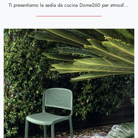
Ti presentiamo la sedia da cucina Dome260 per atmosfere moderne, tra le più esclusive Sedie impilabili di Scavolini.