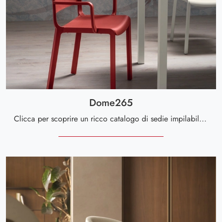
Dome265
Clicca per scoprire un ricco catalogo di sedie impilabili per stanze moderne: il modello Dome265 di Scavolini ti attende!