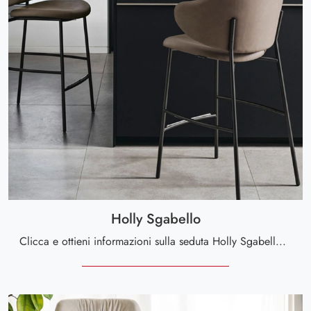
Holly Sgabello
Clicca e ottieni informazioni sulla seduta Holly Sgabello di Calligaris in pelle: le più originali Sedie sgabelli moderne ti attendono.