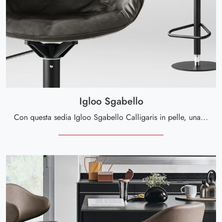
Igloo Sgabello
Con questa sedia Igloo Sgabello Calligaris in pelle, una delle nostre sedute sgabelli design, potrai impreziosire i tuoi spazi.