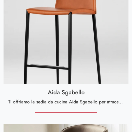
Aida Sgabello
Ti offriamo la sedia da cucina Aida Sgabello per atmosfere moderne, tra le più belle Sedie sgabelli di Calligaris.