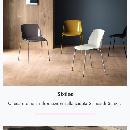
Sixties
Clicca e ottieni informazioni sulla seduta Sixties di Scavolini in plastica: le più originali Sedie impilabili moderne ti aspettano.