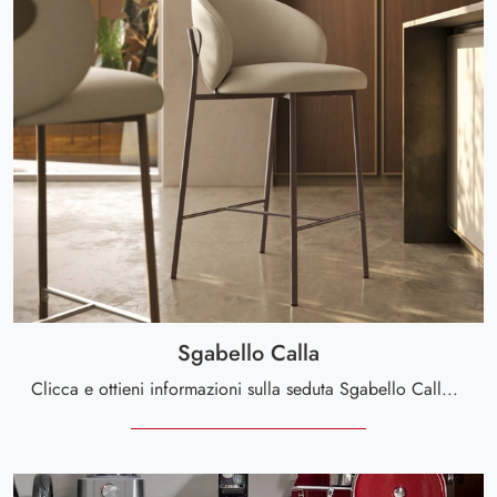
Sgabello Calla
Clicca e ottieni informazioni sulla seduta Sgabello Calla di Scavolini in tessuto: le più belle Sedie sgabelli moderne ti attendono.