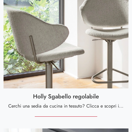
Holly Sgabello regolabile
Cerchi una sedia da cucina in tessuto? Clicca e scopri il modello Holly Sgabello regolabile di Calligaris per ultimare i tuoi locali al meglio.