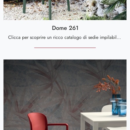
Dome 261
Clicca per scoprire un ricco catalogo di sedie impilabili per stanze moderne: il modello Dome 261 di Scavolini ti sta aspettando!