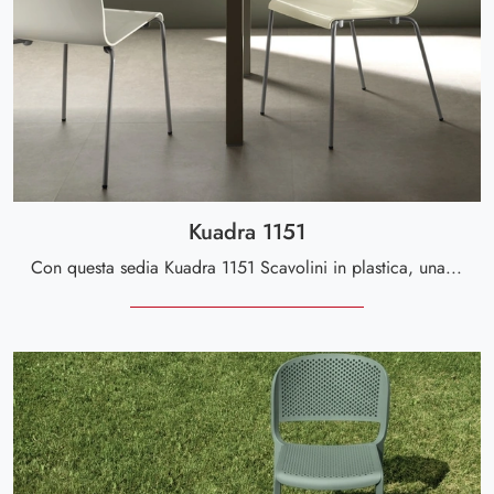
Kuadra 1151
Con questa sedia Kuadra 1151 Scavolini in plastica, una tra le nostre sedute impilabili moderne, potrai impreziosire i tuoi interni.