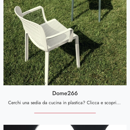
Dome266
Cerchi una sedia da cucina in plastica? Clicca e scopri il modello Dome266 di Scavolini per completare i tuoi spazi alla perfezione.