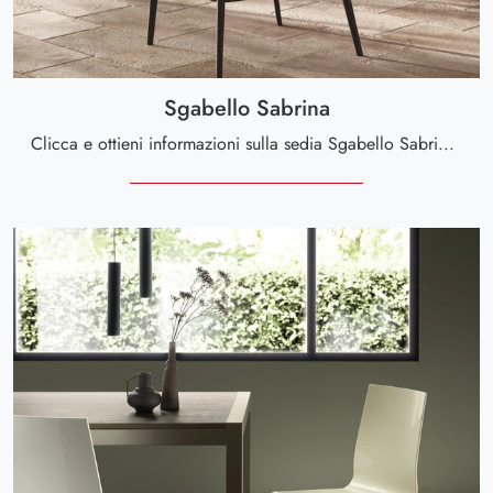
Sgabello Sabrina
Clicca e ottieni informazioni sulla sedia Sgabello Sabrina di Scavolini in tessuto: le più esclusive Sedie sgabelli moderne ti attendono.