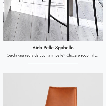
Aida Pelle Sgabello
Cerchi una sedia da cucina in pelle? Clicca e scopri il modello Aida Pelle Sgabello di Calligaris per ultimare i tuoi locali alla perfezione.