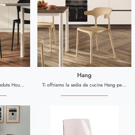
Hang
Clicca e scopri di più sulla seduta House di Scavolini in plastica: le più belle Sedie impilabili moderne ti attendono.
Ti offriamo la sedia da cucina Hang per atmosfere moderne, tra le più esclusive Sedie fisse di Scavolini.