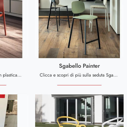
Sgabello Painter
Cerchi una sedia da cucina in plastica? Clicca e scopri il modello Tipa di Scavolini per completare i tuoi interni ottimamente.
Clicca e scopri di più sulla seduta Sgabello Painter di Scavolini in plastica: le più esclusive Sedie sgabelli moderne ti aspettano.