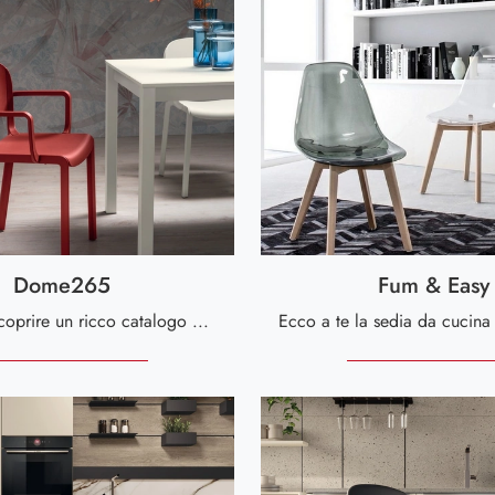
Dome265
Fum & Easy
Clicca per scoprire un ricco catalogo di sedie impilabili per stanze moderne: il modello Dome265 di Scavolini ti attende!