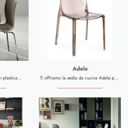
Adele
Cerchi una sedia da cucina in plastica? Clicca e scopri il modello Chatty di Scavolini per ultimare i tuoi interni al meglio.
Ti offriamo la sedia da cucina Adele per atmosfere moderne, tra le più esclusive Sedie impilabili di Bizzotto.