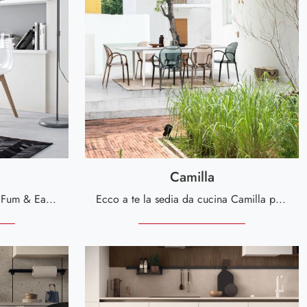
Camilla
Ecco a te la sedia da cucina Fum & Easy per atmosfere moderne, tra le più originali Sedie fisse di Bizzotto.
Ecco a te la sedia da cucina Camilla per atmosfere moderne, tra le più originali Sedie impilabili di Bizzotto.