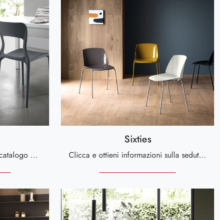
Sixties
Clicca per scoprire un ricco catalogo di sedie impilabili per stanze moderne: il modello Twist di Scavolini ti attende!
Clicca e ottieni informazioni sulla seduta Sixties di Scavolini in plastica: le più originali Sedie impilabili moderne ti aspettano.