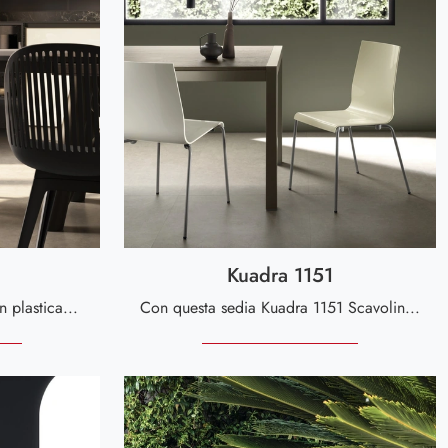
Kuadra 1151
Cerchi una sedia da pranzo in plastica? Clicca e scopri il modello Laila di Scavolini per ultimare i tuoi interni alla perfezione.
Con questa sedia Kuadra 1151 Scavolini in plastica, una tra le nostre sedute impilabili moderne, potrai impreziosire i tuoi interni.