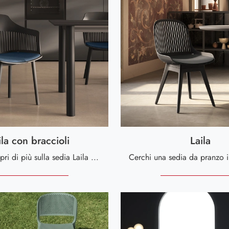
ila con braccioli
Laila
Clicca e scopri di più sulla sedia Laila con braccioli di Scavolini in plastica: le più esclusive Sedie fisse moderne ti aspettano.