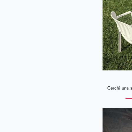
Gioiosa Ionica
221
Lamezia Terme
199
Messina
202
Palmi
221
Reggio Calabria
215
Siderno
209