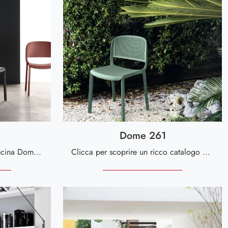
Dome 261
Ti presentiamo la sedia da cucina Dome260 per atmosfere moderne, tra le più esclusive Sedie impilabili di Scavolini.
Clicca per scoprire un ricco catalogo di sedie impilabili per stanze moderne: il modello Dome 261 di Scavolini ti sta aspettando!