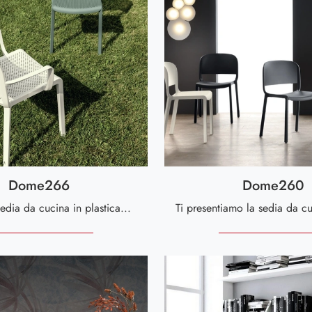
Dome266
Dome260
Cerchi una sedia da cucina in plastica? Clicca e scopri il modello Dome266 di Scavolini per completare i tuoi spazi alla perfezione.