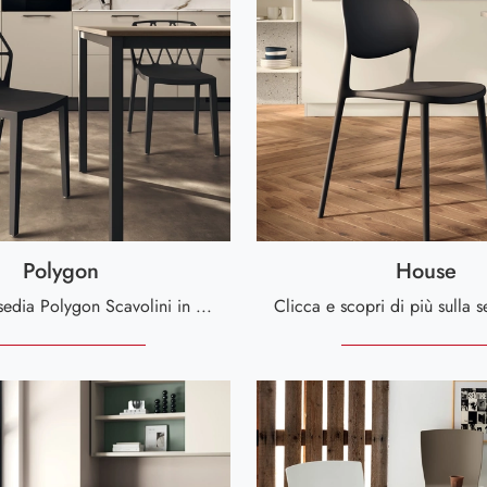
Polygon
House
Con questa sedia Polygon Scavolini in plastica, una tra le nostre sedute impilabili moderne, potrai valorizzare i tuoi locali.