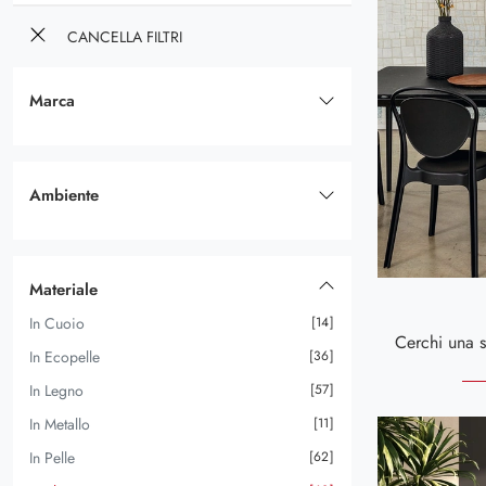
CANCELLA FILTRI
Marca
Andrea Fanfani
8
Arredoclassic
7
Ambiente
Bizzotto
96
Da Cucina
158
Calligaris
63
Da Pranzo
265
Friulsedie
57
Materiale
Le Fablier
14
In Cuoio
14
Scavolini
96
In Ecopelle
36
Tomasella
14
In Legno
57
Tonin Casa
52
In Metallo
11
Valderamobili
12
In Pelle
62