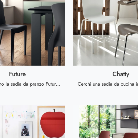
Future
Chatty
Ti presentiamo la sedia da pranzo Future per atmosfere design, tra le più esclusive Sedie impilabili di Scavolini.