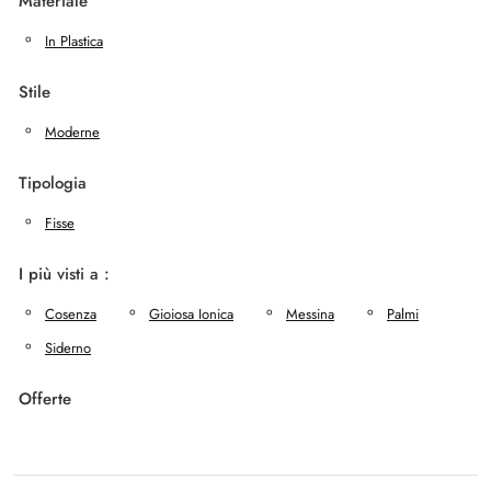
Materiale
In Plastica
Stile
Moderne
Tipologia
Fisse
I più visti a :
Cosenza
Gioiosa Ionica
Messina
Palmi
Siderno
Offerte