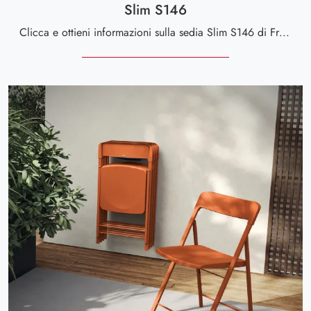
Slim S146
Clicca e ottieni informazioni sulla sedia Slim S146 di Friulsedie in plastica: le più belle Sedie pieghevoli moderne ti aspettano.