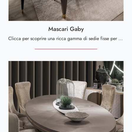
Mascari Gaby
Clicca per scoprire una ricca gamma di sedie fisse per stanze design: il modello Mascari Gaby di Valderamobili ti sta aspettando!