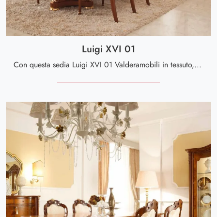
Luigi XVI 01
Con questa sedia Luigi XVI 01 Valderamobili in tessuto, una tra le nostre sedute fisse classiche, potrai arricchire i tuoi locali.