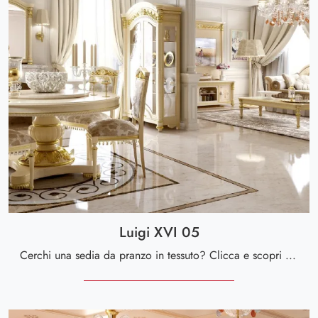
Luigi XVI 05
Cerchi una sedia da pranzo in tessuto? Clicca e scopri il modello Luigi XVI 05 di Valderamobili per ultimare i tuoi interni alla perfezione.