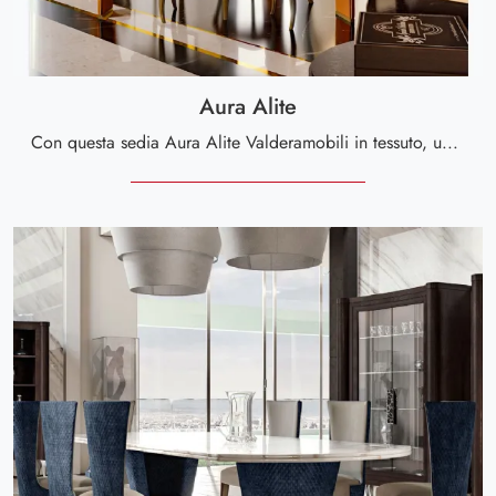
Aura Alite
Con questa sedia Aura Alite Valderamobili in tessuto, una tra le nostre sedute fisse design, potrai completare i tuoi interni.