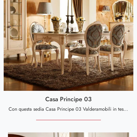
Casa Principe 03
Con questa sedia Casa Principe 03 Valderamobili in tessuto, una tra le nostre sedute fisse classiche, potrai impreziosire i tuoi interni.