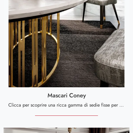
Mascari Coney
Clicca per scoprire una ricca gamma di sedie fisse per stanze design: il modello Mascari Coney di Valderamobili ti aspetta!