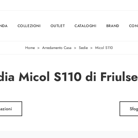
ENDA
COLLEZIONI
OUTLET
CATALOGHI
BRAND
CON
Home
>
Arredamento Casa
>
Sedie
>
Micol S110
ia Micol S110 di Friuls
mazioni
Sfog