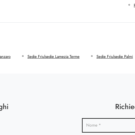
tanzaro
Sedie Friulsedie Lamezia Terme
Sedie Friulsedie Palmi
ghi
Richie