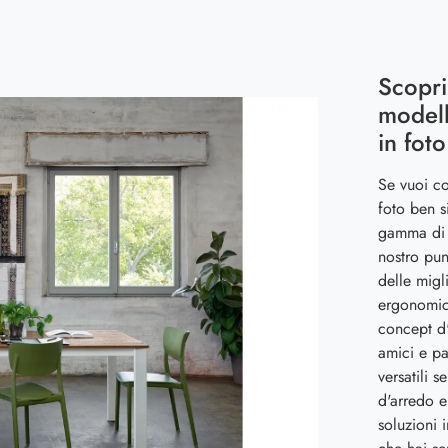
Scopri
modell
in foto
Se vuoi co
foto ben s
gamma di m
nostro pun
delle mig
ergonomica
concept d'
amici e pa
versatili 
d'arredo e 
soluzioni 