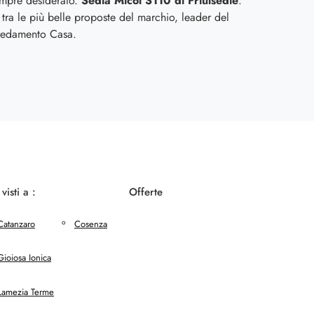
empre desiderato.
Sedia Micol S110 di Friulsedie
:
 tra le più belle proposte del marchio, leader del
rredamento Casa.
 visti a :
Offerte
Catanzaro
Cosenza
Gioiosa Ionica
Lamezia Terme