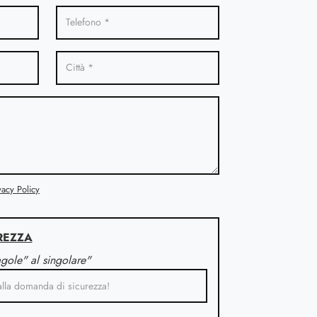
vacy Policy
REZZA
agole" al singolare"