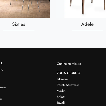
Sixties
Adele
DA
Cucine su misura
mo
ZONA GIORNO
Librerie
Pareti Attrezzate
zioni
Madie
Salotti
hi
Tavoli