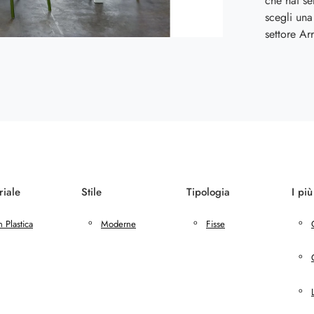
che hai s
scegli una
settore A
riale
Stile
Tipologia
I più
n Plastica
Moderne
Fisse