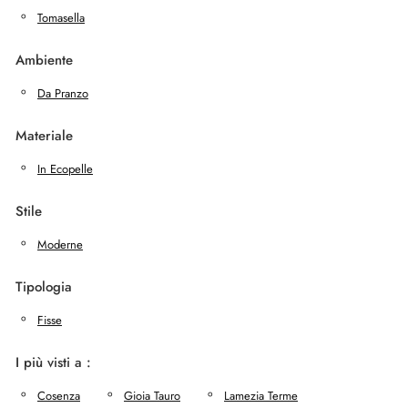
Tomasella
Ambiente
Da Pranzo
Materiale
In Ecopelle
Stile
Moderne
Tipologia
Fisse
I più visti a :
Cosenza
Gioia Tauro
Lamezia Terme