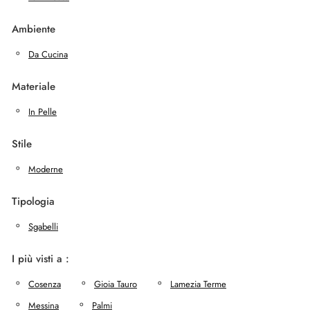
Ambiente
Da Cucina
Materiale
In Pelle
Stile
Moderne
Tipologia
Sgabelli
I più visti a :
Cosenza
Gioia Tauro
Lamezia Terme
Messina
Palmi