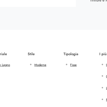
finiture e
riale
Stile
Tipologia
I più
n Legno
Moderne
Fisse