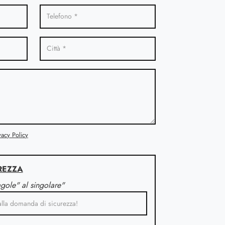
vacy Policy
REZZA
agole" al singolare"