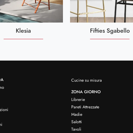
Klesia
Fifties Sgabello
DA
Cucine su misura
mo
ZONA GIORNO
Librerie
Pareti Attrezzate
zioni
Madie
Salotti
hi
Tavoli