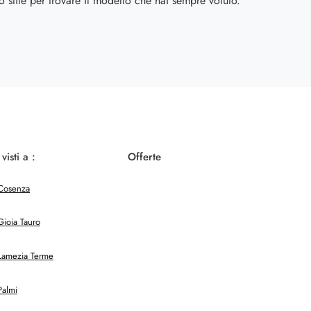
 lo stile per trovare il modello che hai sempre voluto.
 visti a :
Offerte
Cosenza
Gioia Tauro
Lamezia Terme
Palmi