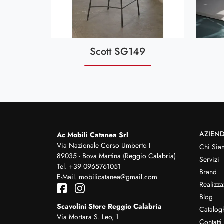
Scott SG149
AZIEN
Ac Mobili Catanea Srl
Via Nazionale Corso Umberto I
Chi Sia
89035 - Bova Martina (Reggio Calabria)
Servizi
Tel.
+39 0965761051
Brand
E-Mail.
mobilicatanea@gmail.com
Realizza
Blog
Scavolini Store Reggio Calabria
Catalog
Via Mortara S. Leo, 1
Contatti