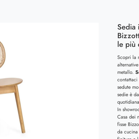
Sedia 
Bizzot
le più
Scopri la n
alternative
metallo.
S
contattaci 
sedute mod
sedie è da
quotidiana
In showro
Casa dei m
fisse Bizz
da cucina 