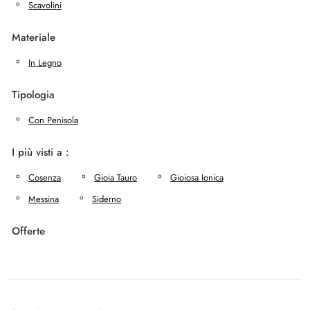
Scavolini
Materiale
In Legno
Tipologia
Con Penisola
I più visti a :
Cosenza
Gioia Tauro
Gioiosa Ionica
Messina
Siderno
Offerte