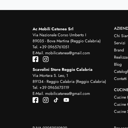
AZIEN
Ac Mobili Catanea Srl
Via Nazionale Corso Umberto I
Chi Sia
89035 - Bova Martina (Reggio Calabria)
Servizi
Tel.
+39 0965761051
Brand
E-Mail.
mobilicatanea@gmail.com
Realizza
Blog
Scavolini Store Reggio Calabria
Catalog
Via Mortara S. Leo, 1
Contatti
89134 - Reggio Calabria (Reggio Calabria)
Tel.
+39 0965675119
CUCIN
E-Mail.
mobilicatanea@gmail.com
Cucine
Cucine 
Cucine 
P.IVA 02959910809
Per segn