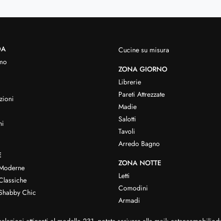
DA
Cucine su misura
mo
ZONA GIORNO
Librerie
Pareti Attrezzate
zioni
Madie
Salotti
hi
Tavoli
Arredo Bagno
E
ZONA NOTTE
 Moderne
Letti
Classiche
Comodini
Shabby Chic
Armadi
alazioni attinenti al modello 231, potete scrivere alla mail:
cataneamobilio