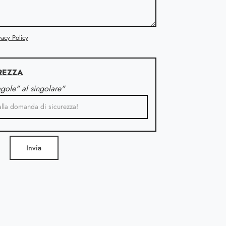
vacy Policy
REZZA
agole" al singolare"
Invia