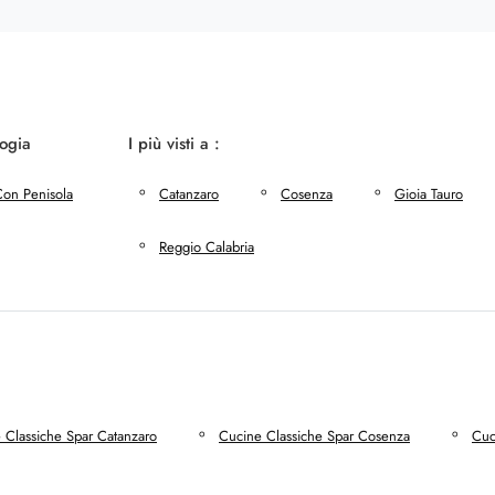
logia
I più visti a :
on Penisola
Catanzaro
Cosenza
Gioia Tauro
Reggio Calabria
 Classiche Spar Catanzaro
Cucine Classiche Spar Cosenza
Cuc