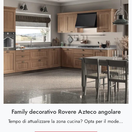
Family decorativo Rovere Azteco angolare
Tempo di attualizzare la zona cucina? Opta per il modello Family decorativo Rovere Azteco angolare Scavolini tra le nostre Cucine Classiche ad angolo.