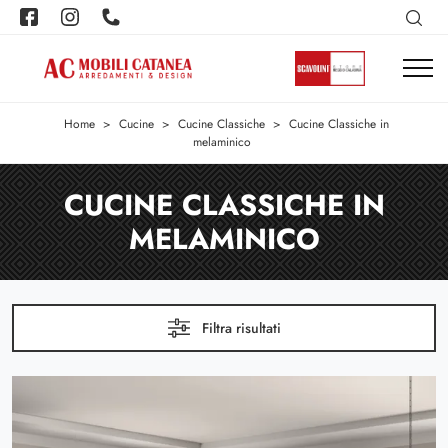
Home
>
Cucine
>
Cucine Classiche
>
Cucine Classiche in
melaminico
CUCINE CLASSICHE IN
MELAMINICO
Filtra risultati