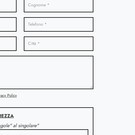
vacy Policy
REZZA
agole" al singolare"