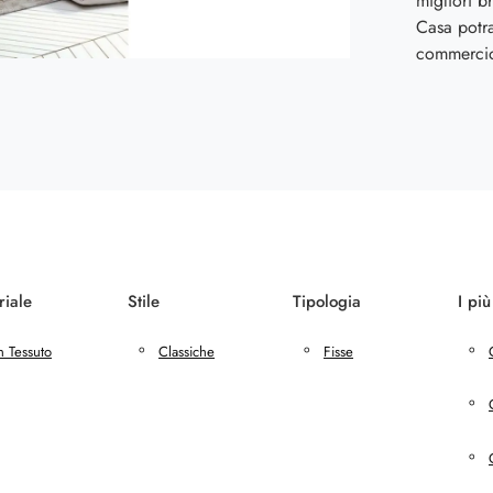
migliori b
Casa potra
commerci
riale
Stile
Tipologia
I più
n Tessuto
Classiche
Fisse