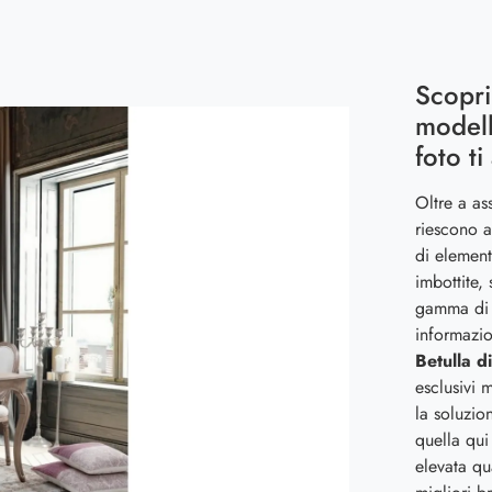
Scopri
modell
foto ti
Oltre a as
riescono a
di element
imbottite,
gamma di c
informazio
Betulla d
esclusivi 
la soluzio
quella qui
elevata qu