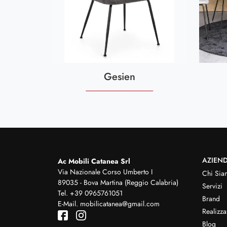
Gesien
AZIEN
Ac Mobili Catanea Srl
Via Nazionale Corso Umberto I
Chi Sia
89035 - Bova Martina (Reggio Calabria)
Servizi
Tel.
+39 0965761051
Brand
E-Mail.
mobilicatanea@gmail.com
Realizza
Blog