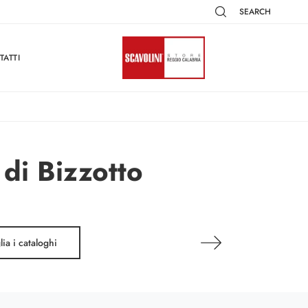
SEARCH
TATTI
 di Bizzotto
lia i cataloghi