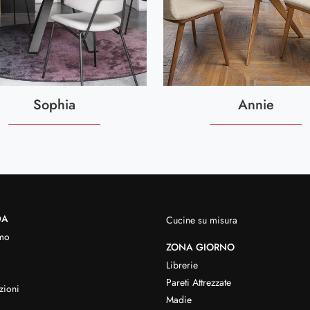
Sophia
Annie
DA
Cucine su misura
mo
ZONA GIORNO
Librerie
Pareti Attrezzate
zioni
Madie