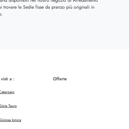
rand disponibili nel nostro negozio di Arredamento
i trovare le Sedie fisse da pranzo più originali in
o.
 visti a :
Offerte
Catanzaro
Gioia Tauro
Gioiosa Ionica