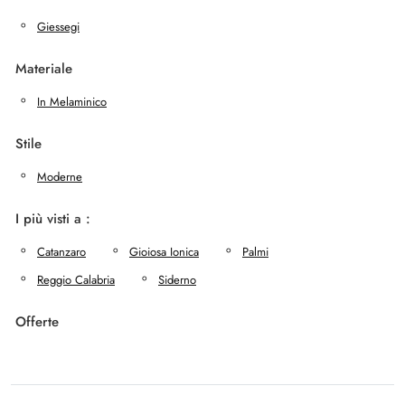
Giessegi
Materiale
In Melaminico
Stile
Moderne
I più visti a :
Catanzaro
Gioiosa Ionica
Palmi
Reggio Calabria
Siderno
Offerte