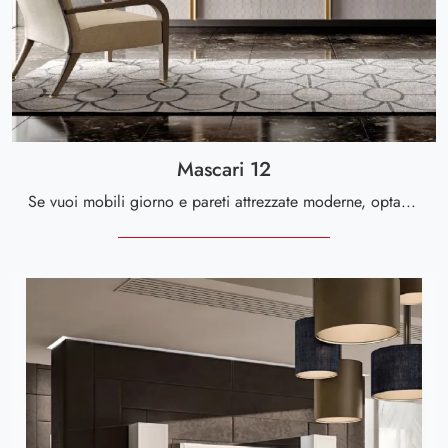
Mascari 12
Se vuoi mobili giorno e pareti attrezzate moderne, opta per il modello Mascari 12 di Valderamobili: clicca e scopri di più!