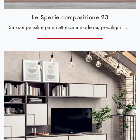
Le Spezie composizione 23
Se vuoi pensili e pareti attrezzate moderne, prediligi il modello Le Spezie composizione 23 di Le Fablier: clicca e scopri di più!