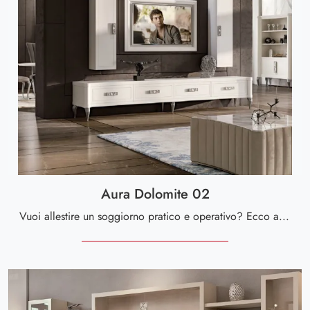
Aura Dolomite 02
Vuoi allestire un soggiorno pratico e operativo? Ecco a te la parete attrezzata Aura Dolomite 02 Valderamobili dalle linee decise moderne.