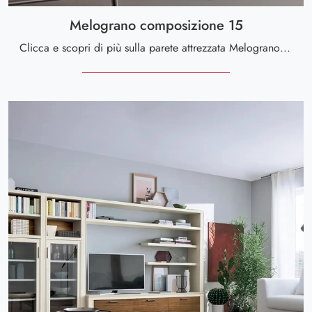
Melograno composizione 15
Clicca e scopri di più sulla parete attrezzata Melograno composizione 15 della marca Le Fablier: è la soluzione dalle linee moderne perfetta per te.