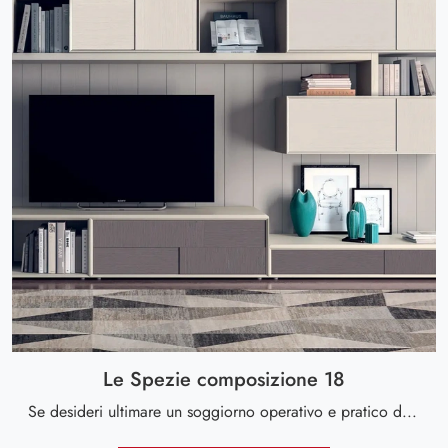
Le Spezie composizione 18
Se desideri ultimare un soggiorno operativo e pratico dalle linee moderne, ti offriamo la parete attrezzata Le Spezie composizione 18 Le Fablier.