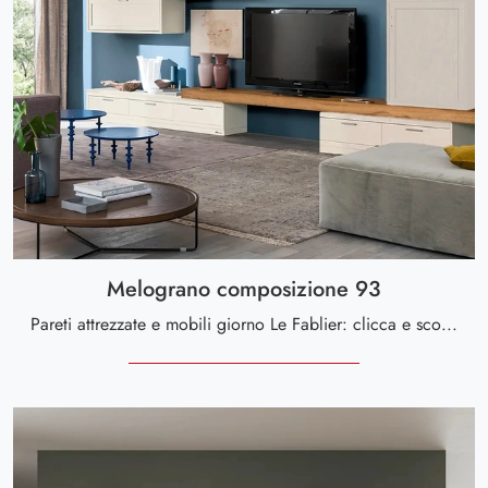
Melograno composizione 93
Pareti attrezzate e mobili giorno Le Fablier: clicca e scopri il modello Melograno composizione 93 e potrai impreziosire stanze moderne di ogni ...