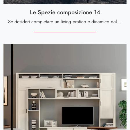
Le Spezie composizione 14
Se desideri completare un living pratico e dinamico dalle linee moderne, ecco a te la parete attrezzata Le Spezie composizione 14 Le Fablier.