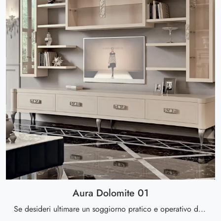
Aura Dolomite 01
Se desideri ultimare un soggiorno pratico e operativo dalle linee moderne, ti offriamo la parete attrezzata Aura Dolomite 01 Valderamobili.