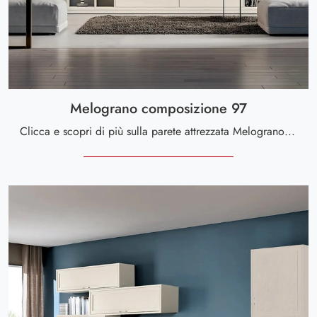
Melograno composizione 97
Clicca e scopri di più sulla parete attrezzata Melograno composizione 97 della marca Le Fablier: è la soluzione dalle linee moderne perfetta per te.