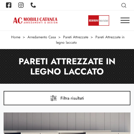
Home
>
Arredamento Casa
>
Pareti Attrezzate
>
Pareti Attrezzate in
legno laccato
PARETI ATTREZZATE IN
LEGNO LACCATO
Filtra risultati