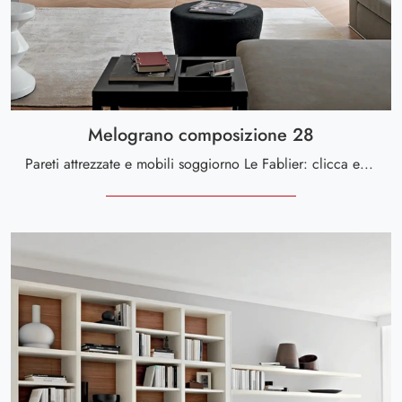
Melograno composizione 28
Pareti attrezzate e mobili soggiorno Le Fablier: clicca e scopri il modello Melograno composizione 28 e potrai impreziosire stanze moderne di ogni ...