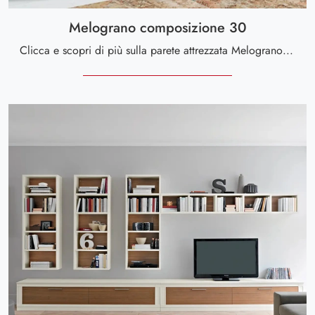
Melograno composizione 30
Clicca e scopri di più sulla parete attrezzata Melograno composizione 30 del brand Le Fablier: è la soluzione dalle linee moderne ideale per te.