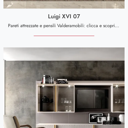
Luigi XVI 07
Pareti attrezzate e pensili Valderamobili: clicca e scopri il modello Luigi XVI 07 e potrai valorizzare stanze classiche di ogni tipo.