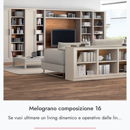
Melograno composizione 16
Se vuoi ultimare un living dinamico e operativo dalle linee moderne, ti presentiamo la parete attrezzata Melograno composizione 16 Le Fablier.