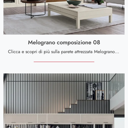
Melograno composizione 08
Clicca e scopri di più sulla parete attrezzata Melograno composizione 08 della marca Le Fablier: è la soluzione dalle linee moderne perfetta per te.