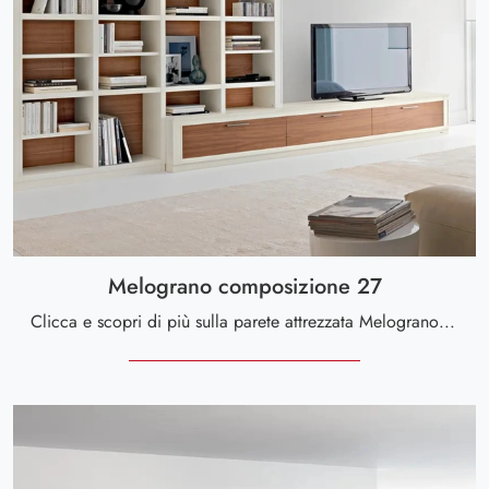
Melograno composizione 27
Clicca e scopri di più sulla parete attrezzata Melograno composizione 27 del marchio Le Fablier: è la soluzione dalle linee moderne perfetta per te.