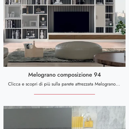
Melograno composizione 94
Clicca e scopri di più sulla parete attrezzata Melograno composizione 94 della firma Le Fablier: è la soluzione dalle linee moderne ideale per te.