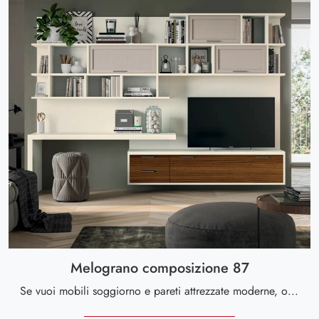
Melograno composizione 87
Se vuoi mobili soggiorno e pareti attrezzate moderne, opta per il modello Melograno composizione 87 di Le Fablier: clicca e ottieni informazioni!