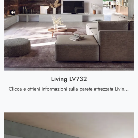
Living LV732
Clicca e ottieni informazioni sulla parete attrezzata Living LV732 dell'azienda Giessegi: è la soluzione dalle linee moderne perfetta per te.