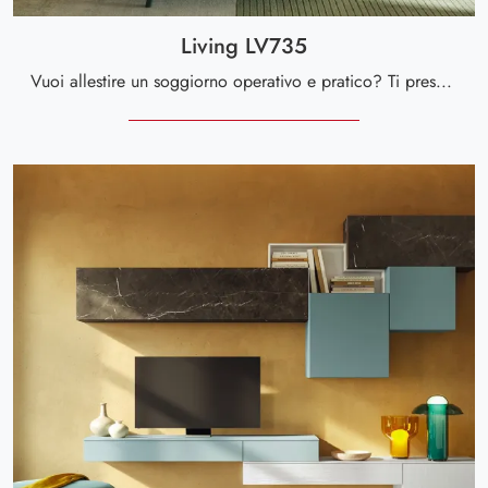
Living LV735
Vuoi allestire un soggiorno operativo e pratico? Ti presentiamo la parete attrezzata Living LV735 Giessegi dalle forme decise moderne.