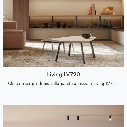
Living LV720
Clicca e scopri di più sulla parete attrezzata Living LV720 del brand Giessegi: è la soluzione dalle linee moderne perfetta per te.