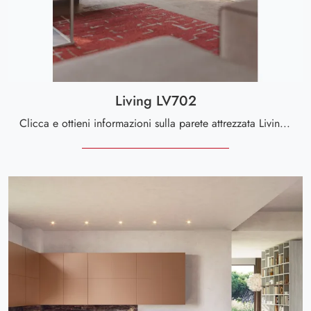
Living LV702
Clicca e ottieni informazioni sulla parete attrezzata Living LV702 della firma Giessegi: è la soluzione dalle linee moderne perfetta per te.