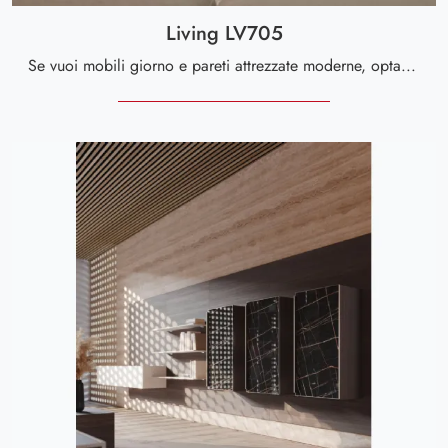
Living LV705
Se vuoi mobili giorno e pareti attrezzate moderne, opta per il modello Living LV705 di Giessegi: clicca e ottieni informazioni!