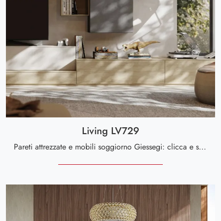
Living LV729
Pareti attrezzate e mobili soggiorno Giessegi: clicca e scopri il modello Living LV729 e potrai impreziosire stanze moderne di ogni tipo.