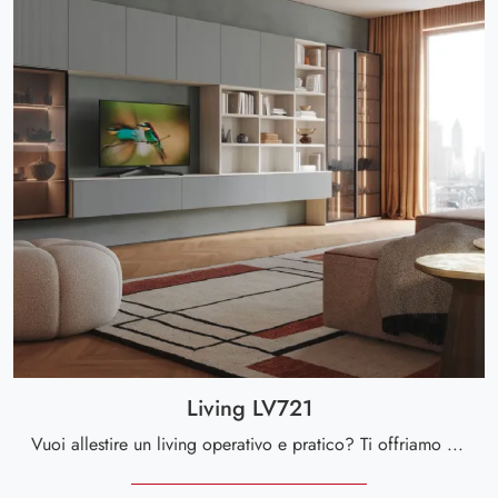
Living LV721
Vuoi allestire un living operativo e pratico? Ti offriamo la parete attrezzata Living LV721 Giessegi dalle forme decise moderne.