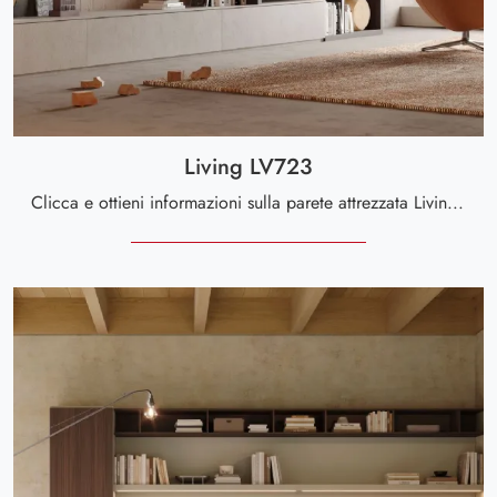
Living LV723
Clicca e ottieni informazioni sulla parete attrezzata Living LV723 della firma Giessegi: è la soluzione dalle linee moderne ideale per te.