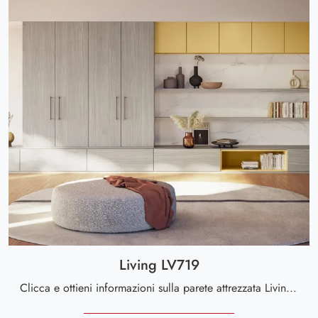
Living LV719
Clicca e ottieni informazioni sulla parete attrezzata Living LV719 dell'azienda Giessegi: è la soluzione dalle linee moderne perfetta per te.