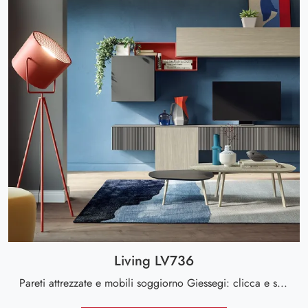
Living LV736
Pareti attrezzate e mobili soggiorno Giessegi: clicca e scopri il modello Living LV736 e potrai completare stanze moderne di ogni genere.