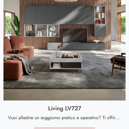
Living LV727
Vuoi allestire un soggiorno pratico e operativo? Ti offriamo la parete attrezzata Living LV727 Giessegi dalle linee decise moderne.