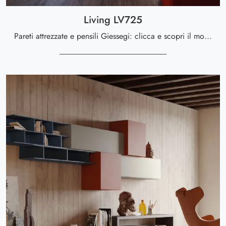
Living LV725
Pareti attrezzate e pensili Giessegi: clicca e scopri il modello Living LV725 e potrai arricchire stanze moderne di ogni genere.