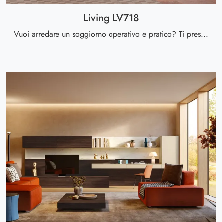
Living LV718
Vuoi arredare un soggiorno operativo e pratico? Ti presentiamo la parete attrezzata Living LV718 Giessegi dalle forme decise moderne.