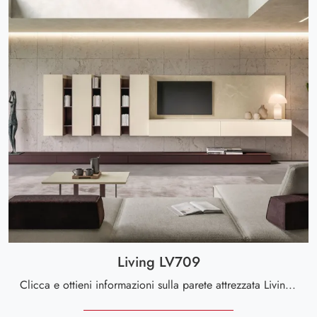
Living LV709
Clicca e ottieni informazioni sulla parete attrezzata Living LV709 della marca Giessegi: è la soluzione dalle linee moderne perfetta per te.