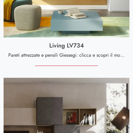
Living LV734
Pareti attrezzate e pensili Giessegi: clicca e scopri il modello Living LV734 e potrai arricchire stanze moderne di ogni tipo.