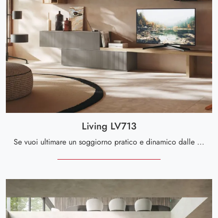
Living LV713
Se vuoi ultimare un soggiorno pratico e dinamico dalle linee moderne, ti presentiamo la parete attrezzata Living LV713 Giessegi.