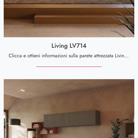
Living LV714
Clicca e ottieni informazioni sulla parete attrezzata Living LV714 dell'azienda Giessegi: è la soluzione dalle linee moderne perfetta per te.