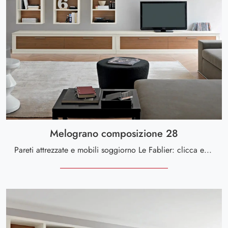
Melograno composizione 28
Pareti attrezzate e mobili soggiorno Le Fablier: clicca e scopri il modello Melograno composizione 28 e potrai impreziosire stanze moderne di ogni ...