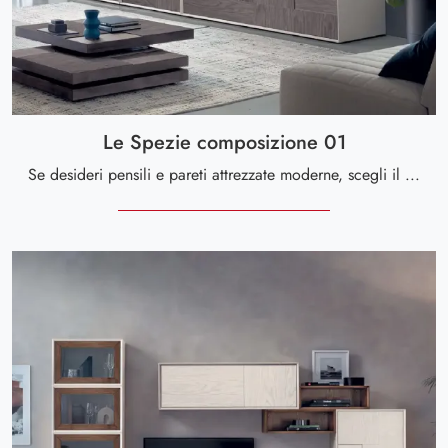
Le Spezie composizione 01
Se desideri pensili e pareti attrezzate moderne, scegli il modello Le Spezie composizione 01 di Le Fablier: clicca e scopri di più!