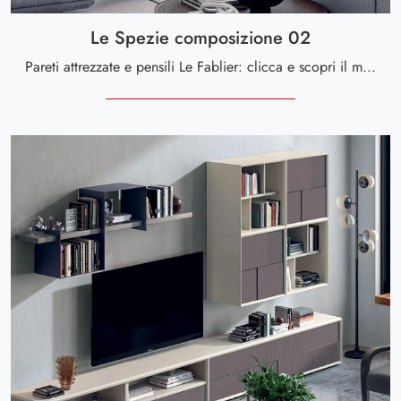
Le Spezie composizione 02
Pareti attrezzate e pensili Le Fablier: clicca e scopri il modello Le Spezie composizione 02 e potrai valorizzare stanze moderne di ogni genere.