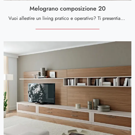
Melograno composizione 20
Vuoi allestire un living pratico e operativo? Ti presentiamo la parete attrezzata Melograno composizione 20 Le Fablier dalle forme decise moderne.