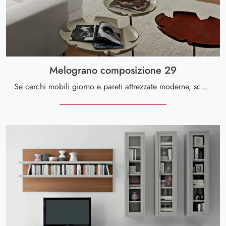
Melograno composizione 29
Se cerchi mobili giorno e pareti attrezzate moderne, scegli il modello Melograno composizione 29 di Le Fablier: clicca e scopri di più!