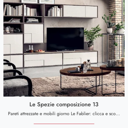
Le Spezie composizione 13
Pareti attrezzate e mobili giorno Le Fablier: clicca e scopri il modello Le Spezie composizione 13 e potrai impreziosire stanze moderne di ogni tipo.