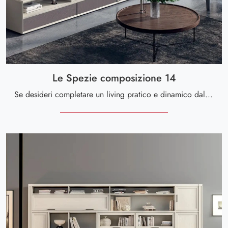
Le Spezie composizione 14
Se desideri completare un living pratico e dinamico dalle linee moderne, ecco a te la parete attrezzata Le Spezie composizione 14 Le Fablier.