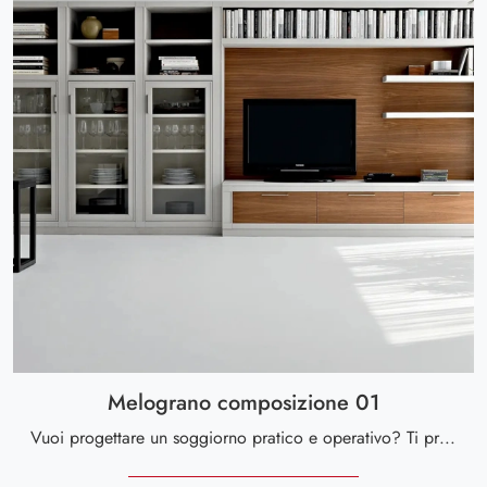
Melograno composizione 01
Vuoi progettare un soggiorno pratico e operativo? Ti presentiamo la parete attrezzata Melograno composizione 01 Le Fablier dalle forme decise moderne.