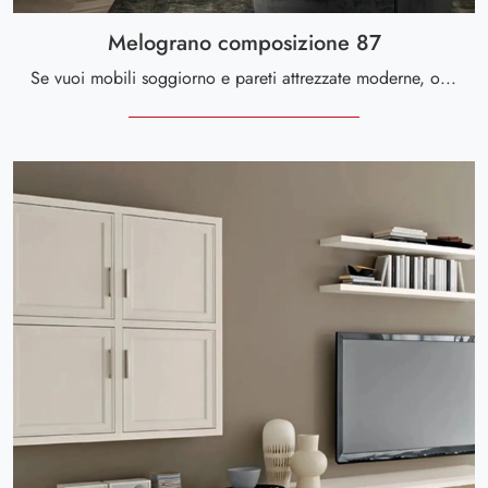
Melograno composizione 87
Se vuoi mobili soggiorno e pareti attrezzate moderne, opta per il modello Melograno composizione 87 di Le Fablier: clicca e ottieni informazioni!