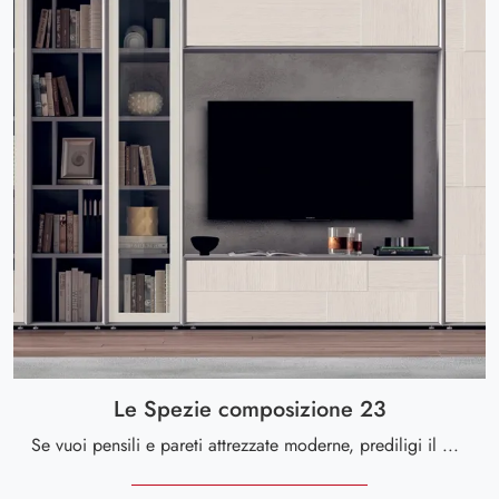
Le Spezie composizione 23
Se vuoi pensili e pareti attrezzate moderne, prediligi il modello Le Spezie composizione 23 di Le Fablier: clicca e scopri di più!