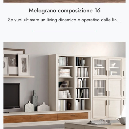
Melograno composizione 16
Se vuoi ultimare un living dinamico e operativo dalle linee moderne, ti presentiamo la parete attrezzata Melograno composizione 16 Le Fablier.