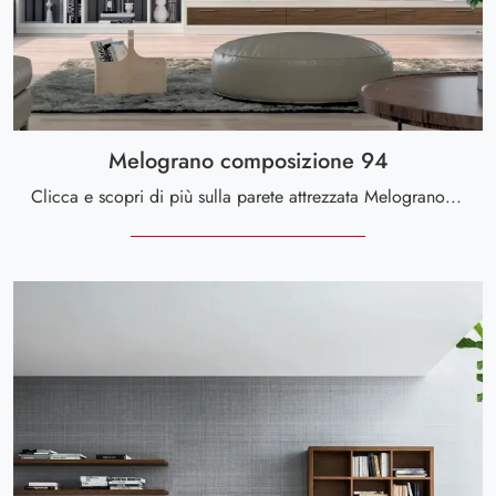
Melograno composizione 94
Clicca e scopri di più sulla parete attrezzata Melograno composizione 94 della firma Le Fablier: è la soluzione dalle linee moderne ideale per te.