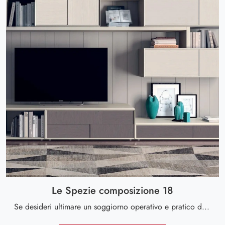
Le Spezie composizione 18
Se desideri ultimare un soggiorno operativo e pratico dalle linee moderne, ti offriamo la parete attrezzata Le Spezie composizione 18 Le Fablier.