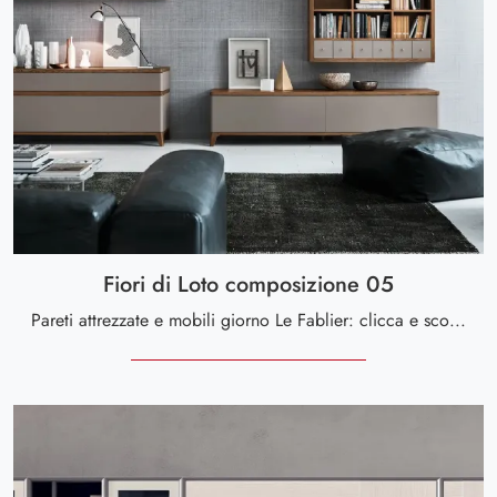
Fiori di Loto composizione 05
Pareti attrezzate e mobili giorno Le Fablier: clicca e scopri il modello Fiori di Loto composizione 05 e potrai completare stanze moderne di ogni ...