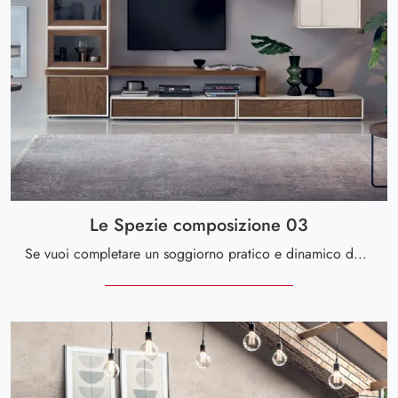
Le Spezie composizione 03
Se vuoi completare un soggiorno pratico e dinamico dalle linee moderne, ecco a te la parete attrezzata Le Spezie composizione 03 Le Fablier.