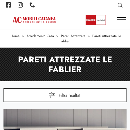
Home
>
Arredamento Casa
>
Pareti Attrezzate
>
Pareti Attrezzate Le
Fablier
PARETI ATTREZZATE LE
FABLIER
Filtra risultati