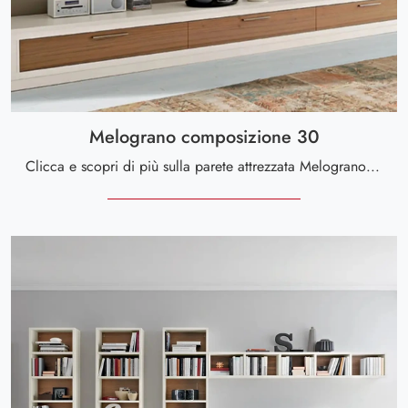
Melograno composizione 30
Clicca e scopri di più sulla parete attrezzata Melograno composizione 30 del brand Le Fablier: è la soluzione dalle linee moderne ideale per te.