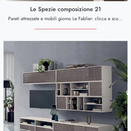
Le Spezie composizione 21
Pareti attrezzate e mobili giorno Le Fablier: clicca e scopri il modello Le Spezie composizione 21 e potrai impreziosire stanze moderne di ogni ...