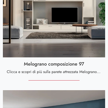
Melograno composizione 97
Clicca e scopri di più sulla parete attrezzata Melograno composizione 97 della marca Le Fablier: è la soluzione dalle linee moderne perfetta per te.