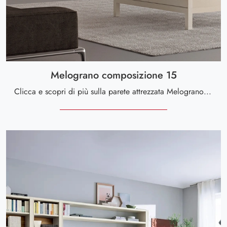
Melograno composizione 15
Clicca e scopri di più sulla parete attrezzata Melograno composizione 15 della marca Le Fablier: è la soluzione dalle linee moderne perfetta per te.