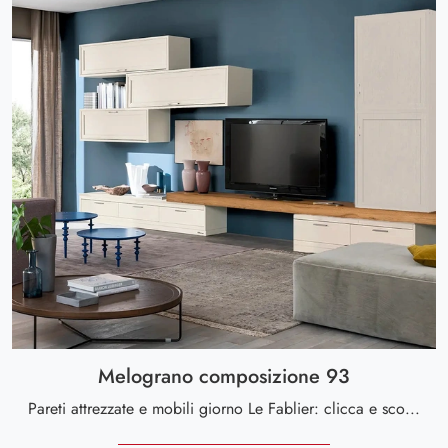
Melograno composizione 93
Pareti attrezzate e mobili giorno Le Fablier: clicca e scopri il modello Melograno composizione 93 e potrai impreziosire stanze moderne di ogni ...