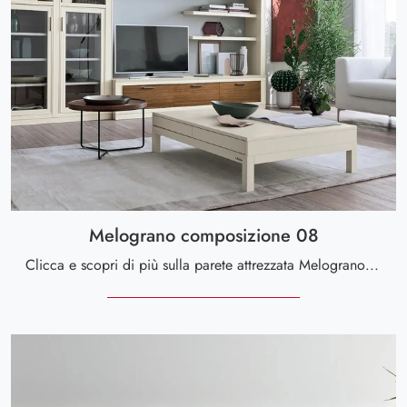
Melograno composizione 08
Clicca e scopri di più sulla parete attrezzata Melograno composizione 08 della marca Le Fablier: è la soluzione dalle linee moderne perfetta per te.