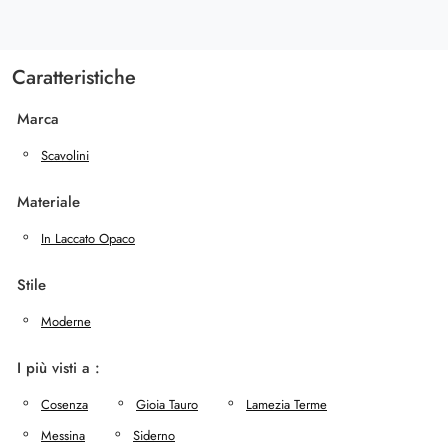
Caratteristiche
Marca
Scavolini
Materiale
In Laccato Opaco
Stile
Moderne
I più visti a :
Cosenza
Gioia Tauro
Lamezia Terme
Messina
Siderno