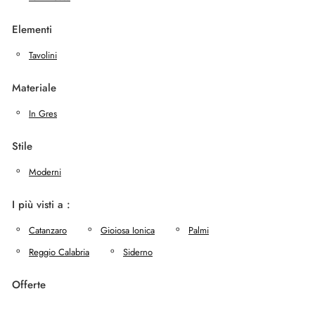
Elementi
Tavolini
Materiale
In Gres
Stile
Moderni
I più visti a :
Catanzaro
Gioiosa Ionica
Palmi
Reggio Calabria
Siderno
Offerte