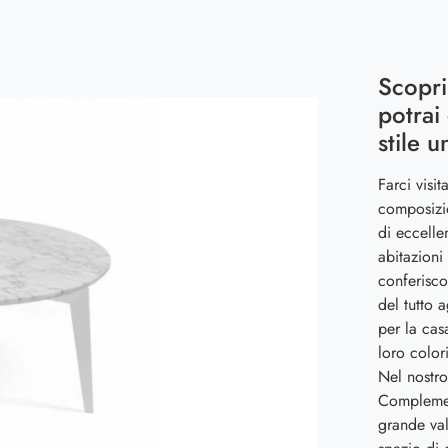
Scopri
potrai
stile u
Farci visi
composizi
di eccelle
abitazioni
conferisco
del tutto 
per la cas
loro color
Nel nostro
Complemen
grande val