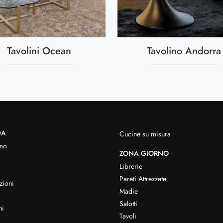
Tavolini Ocean
Tavolino Andorra
DA
Cucine su misura
mo
ZONA GIORNO
Librerie
Pareti Attrezzate
zioni
Madie
Salotti
hi
Tavoli