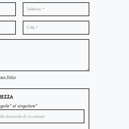
vacy Policy
REZZA
agole" al singolare"