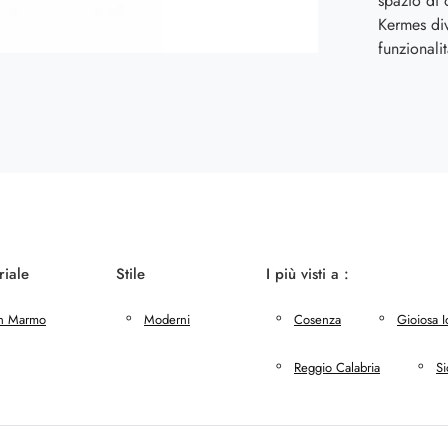
spazio di 
Kermes div
funzionalit
riale
Stile
I più visti a :
In Marmo
Moderni
Cosenza
Gioiosa I
Reggio Calabria
Si