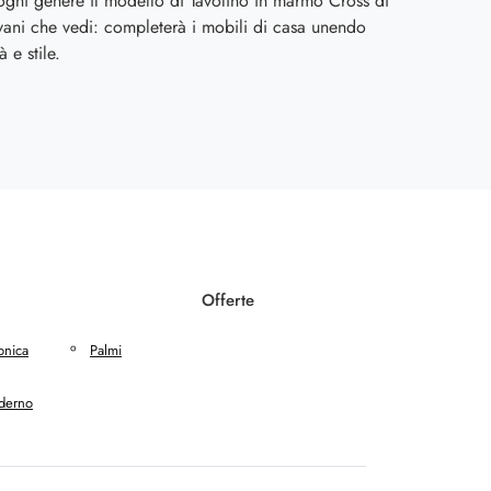
ogni genere il modello di Tavolino in marmo Cross di
ani che vedi: completerà i mobili di casa unendo
à e stile.
Offerte
onica
Palmi
derno