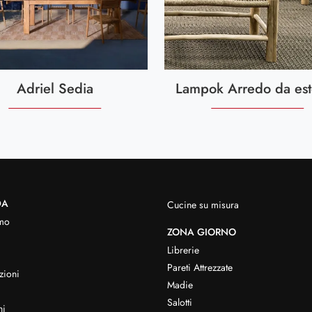
Adriel Sedia
Lampok Arredo da est
DA
Cucine su misura
mo
ZONA GIORNO
Librerie
Pareti Attrezzate
zioni
Madie
Salotti
hi