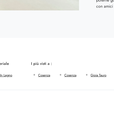
poterne g
con amici 
riale
I più visti a :
In Legno
Cosenza
Cosenza
Gioia Tauro