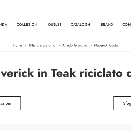
ENDA
COLLEZIONI
OUTLET
CATALOGHI
BRAND
CON
Home
>
Ufficio e giardino
>
Arredo Giardino
>
Maverick Tavolo
erick in Teak riciclato 
mazioni
Sfog