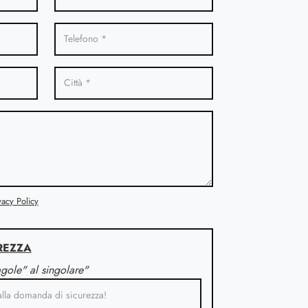
vacy Policy
REZZA
agole" al singolare"