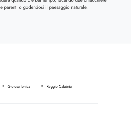
odere quando c'è bel tempo, facendo due chiacchiere
e parenti o godendosi il paesaggio naturale.
Gioiosa Ionica
Reggio Calabria