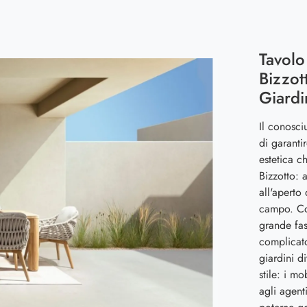
Tavolo
Bizzot
Giardi
Il conosci
di garanti
estetica c
Bizzotto: 
all'aperto
campo. Cos
grande fa
complicato
giardini d
stile: i m
agli agent