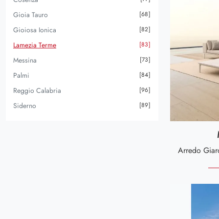
In Rattan
10
Tavoli Da Giardino
43
Gioia Tauro
68
In Tessuto
72
Tavolini Da Giardino
44
Gioiosa Ionica
82
In Vetro
1
Lamezia Terme
83
Messina
73
Palmi
84
Reggio Calabria
96
Siderno
89