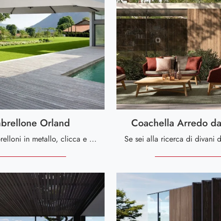
brellone Orland
Coachella Arredo da
Se vuoi ombrelloni in metallo, clicca e scopri di più sul modello Ombrellone Orland del marchio Bizzotto.