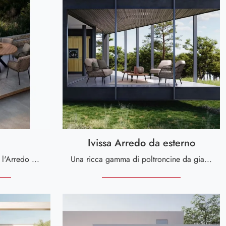
Ivissa Arredo da esterno
Arreda lo spazio esterno con l'Arredo Giardino Bizzotto! Set e sedie da giardino in tessuto, come il modello Ivissa Sedia, ti attendono!
Una ricca gamma di poltroncine da giardino in tessuto ti attende nel nostro punto vendita: clicca e scopri il modello Ivissa Arredo da esterno di ...