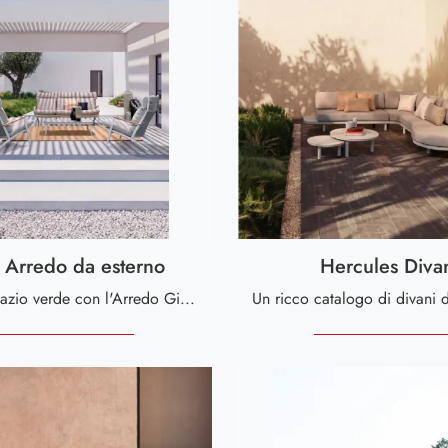
o Arredo da esterno
Hercules Diva
Arreda lo spazio verde con l'Arredo Giardino Bizzotto! Set e poltroncine da giardino in tessuto, come il modello Ibisco Arredo da esterno, ti ...