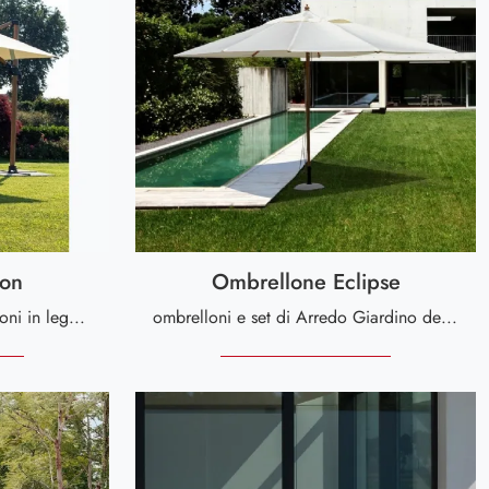
ion
Ombrellone Eclipse
Un ricco catalogo di ombrelloni in legno ti sta aspettando nel nostro punto vendita: clicca e scopri il modello Ombellone Orion di Bizzotto.
ombrelloni e set di Arredo Giardino delle migliori marche: scopri di più sul modello Ombrellone Eclipse di Bizzotto, clicca subito!