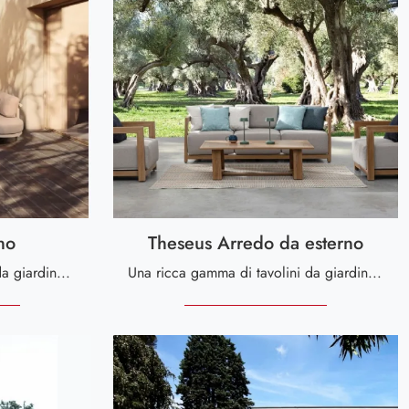
no
Theseus Arredo da esterno
Un ricco catalogo di divani da giardino in metallo ti aspetta in negozio: clicca e scopri il modello Hercules Divano di Bizzotto.
Una ricca gamma di tavolini da giardino in metallo ti sta aspettando in negozio: clicca e scopri il modello Theseus Arredo da esterno di Bizzotto.