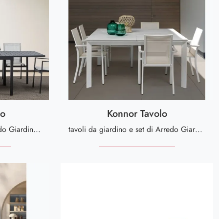
lo
Konnor Tavolo
Arreda il giardino con l'Arredo Giardino Bizzotto! Set e tavoli da giardino in metallo, come il modello Pelagius Tavolo, ti aspettano!
tavoli da giardino e set di Arredo Giardino delle migliori marche: ottieni informazioni sul modello Konnor Tavolo di Bizzotto, clicca subito!