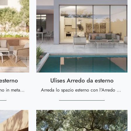
esterno
Ulises Arredo da esterno
Se desideri tavolini da giardino in metallo, clicca e ottieni informazioni sul modello Oceana Arredo da esterno dell'azienda Bizzotto.
Arreda lo spazio esterno con l'Arredo Giardino Bizzotto! Set e sedie da giardino in metallo, come il modello Ulises Arredo da esterno, ti aspettano!