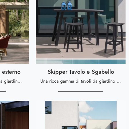
 esterno
Skipper Tavolo e Sgabello
Se sei alla ricerca di divani da giardino in tessuto, clicca e scopri di più sul modello Coachella Arredo da esterno dell'azienda Bizzotto.
Una ricca gamma di tavoli da giardino in metallo ti aspetta in negozio: clicca e scopri il modello Skipper Tavolo e Sgabello di Bizzotto.