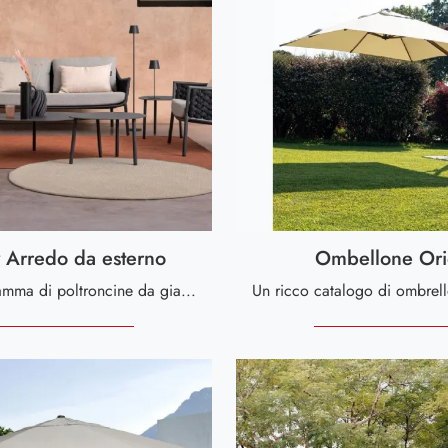
y Arredo da esterno
Ombellone Or
Una ricca gamma di poltroncine da giardino in tessuto ti aspetta nel nostro punto vendita: clicca e scopri il modello Everly Arredo da esterno di ...