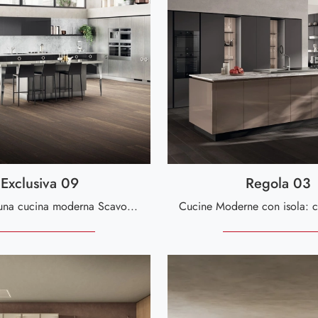
Exclusiva 09
Regola 03
Se desideri una cucina moderna Scavolini, Exclusiva 09 in laccato lucido ti attende nel nostro negozio di Cucine Moderne ad angolo.