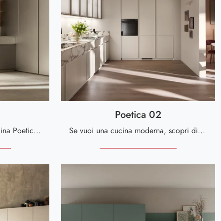
Poetica 02
Ottieni informazioni sulla cucina Poetica 04 di Scavolini: questa soluzione in laccato opaco sarà l'acquisto ideale per te!
Se vuoi una cucina moderna, scopri di più sul modello Poetica 02 Scavolini.