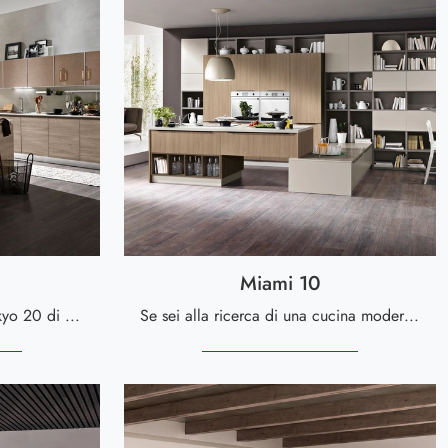
Miami 10
Scopri di più sulla cucina Tokyo 20 di Spar: questa soluzione in melaminico sarà la scelta ideale per te!
Se sei alla ricerca di una cucina moderna, scopri di più sul modello Miami 10 Spar.