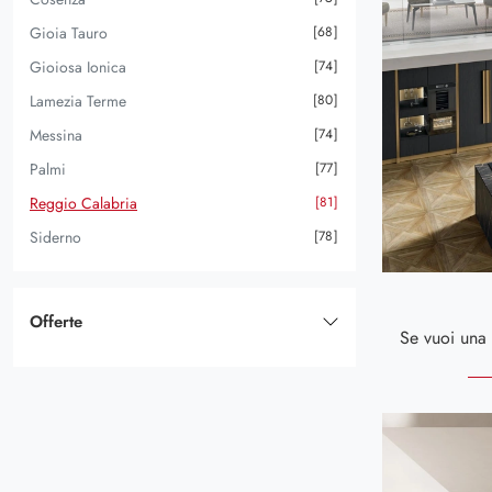
In MDF
2
Gioia Tauro
68
In Melaminico
45
Gioiosa Ionica
74
In Metallo
4
Lamezia Terme
80
In Pet
3
Messina
74
In Vetro
4
Palmi
77
Reggio Calabria
81
Siderno
78
Offerte
In Outlet
3