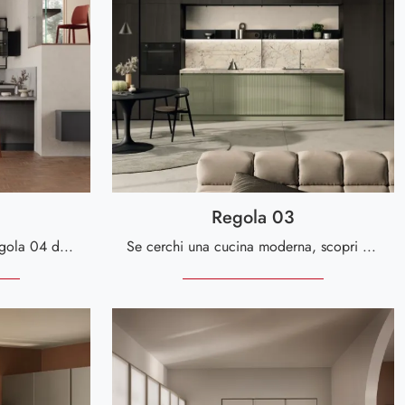
Regola 03
Scopri di più sulla cucina Regola 04 di Scavolini: questa soluzione in melaminico sarà la scelta ideale per te!
Se cerchi una cucina moderna, scopri di più sul modello Regola 03 Scavolini.