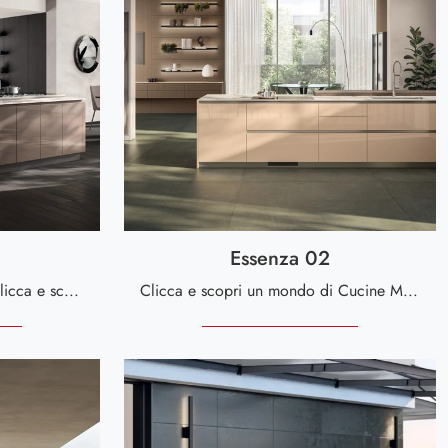
Essenza 02
Cucine Moderne con isola: clicca e scopri un ricco catalogo di soluzioni della firma Scavolini, tra cui il modello Regola 03.
Clicca e scopri un mondo di Cucine Moderne con penisola: la cucina Essenza 02 Scavolini in laccato lucido ti sta aspettando!