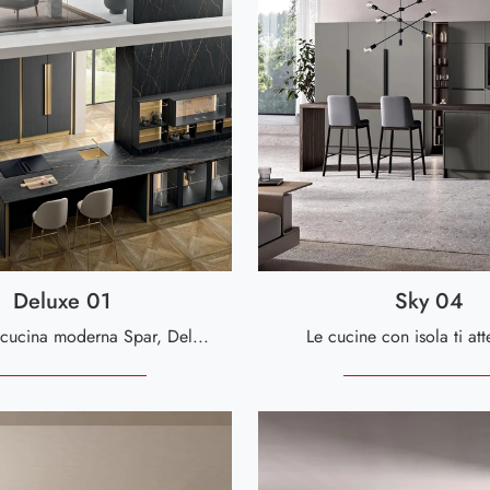
Deluxe 01
Sky 04
Se vuoi una cucina moderna Spar, Deluxe 01 in legno ti sta aspettando nel nostro negozio di Cucine Moderne con penisola.
Le cucine con isola ti at