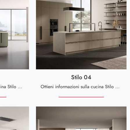
Stilo 04
Ottieni informazioni sulla cucina Stilo 05 di Scavolini: questa soluzione in laccato opaco sarà l'acquisto ideale per te!
Ottieni informazioni sulla cucina Stilo 04 di Scavolini: questa soluzione in laccato opaco sarà la scelta ideale per te!