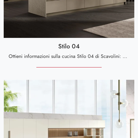
Stilo 04
Ottieni informazioni sulla cucina Stilo 04 di Scavolini: questa soluzione in laccato opaco sarà la scelta ideale per te!