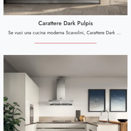
Carattere Dark Pulpis
Se vuoi una cucina moderna Scavolini, Carattere Dark Pulpis in laccato opaco ti sta aspettando nel nostro negozio di Cucine Moderne con penisola.