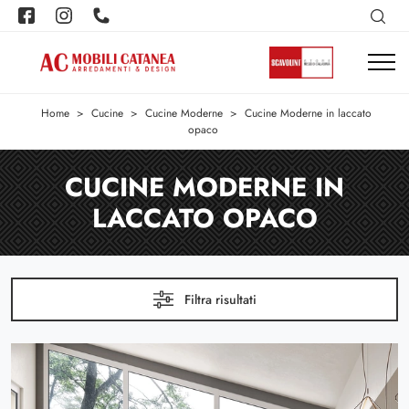
Home
>
Cucine
>
Cucine Moderne
>
Cucine Moderne in laccato
opaco
CUCINE MODERNE IN
LACCATO OPACO
Filtra risultati