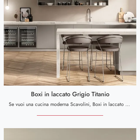
Boxi in laccato Grigio Titanio
Se vuoi una cucina moderna Scavolini, Boxi in laccato Grigio Titanio in laccato opaco ti sta aspettando nel nostro negozio di Cucine Moderne con ...