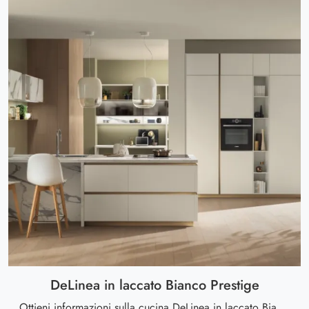
DeLinea in laccato Bianco Prestige
Ottieni informazioni sulla cucina DeLinea in laccato Bianco Prestige di Scavolini: questa soluzione in laccato opaco sarà la scelta ideale per te!