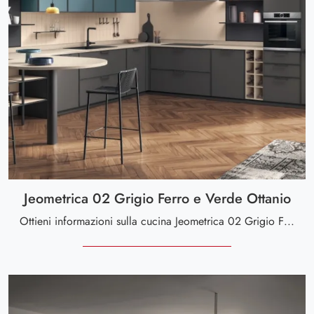
Jeometrica 02 Grigio Ferro e Verde Ottanio
Ottieni informazioni sulla cucina Jeometrica 02 Grigio Ferro e Verde Ottanio di Scavolini: questa soluzione in laccato opaco sarà la scelta ideale ...