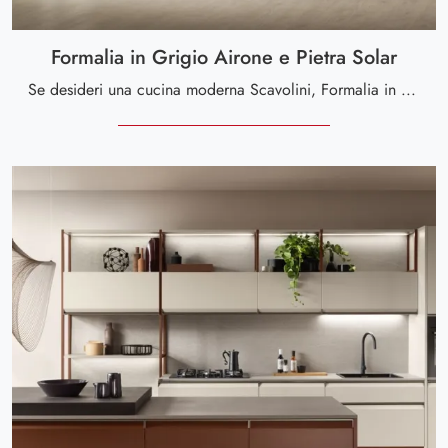
Formalia in Grigio Airone e Pietra Solar
Se desideri una cucina moderna Scavolini, Formalia in Grigio Airone e Pietra Solar in laccato opaco ti aspetta nel nostro negozio di Cucine Moderne ...