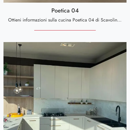
Poetica 04
Ottieni informazioni sulla cucina Poetica 04 di Scavolini: questa soluzione in laccato opaco sarà l'acquisto ideale per te!