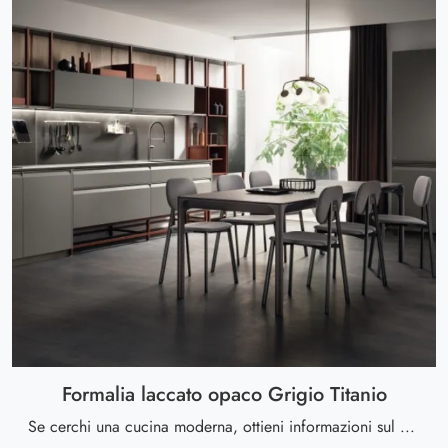
Formalia laccato opaco Grigio Titanio
Se cerchi una cucina moderna, ottieni informazioni sul modello Formalia laccato opaco Grigio Titanio Scavolini.