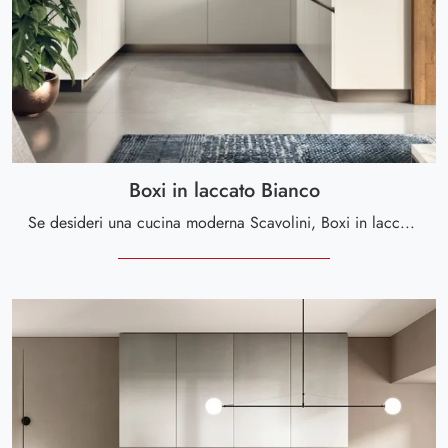
Boxi in laccato Bianco
Se desideri una cucina moderna Scavolini, Boxi in laccato Bianco in laccato opaco ti attende nel nostro negozio di Cucine Moderne con penisola.