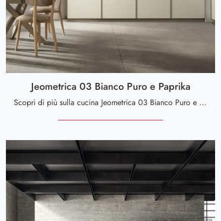
Jeometrica 03 Bianco Puro e Paprika
Scopri di più sulla cucina Jeometrica 03 Bianco Puro e Paprika di Scavolini: questa soluzione in melaminico sarà la scelta ideale per te!