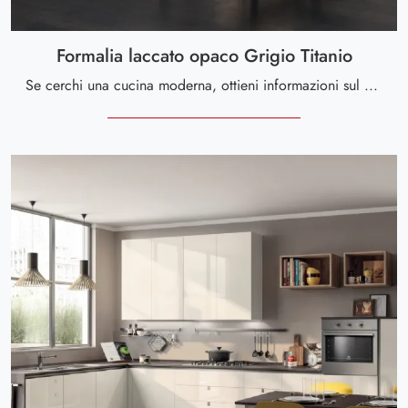
Formalia laccato opaco Grigio Titanio
Se cerchi una cucina moderna, ottieni informazioni sul modello Formalia laccato opaco Grigio Titanio Scavolini.