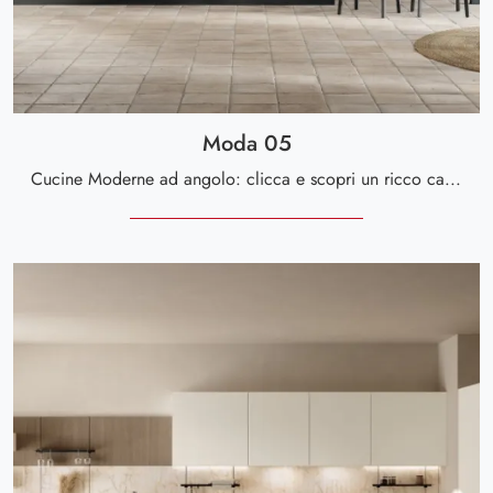
Moda 05
Cucine Moderne ad angolo: clicca e scopri un ricco catalogo di soluzioni della firma Scavolini, tra cui il modello Moda 05.