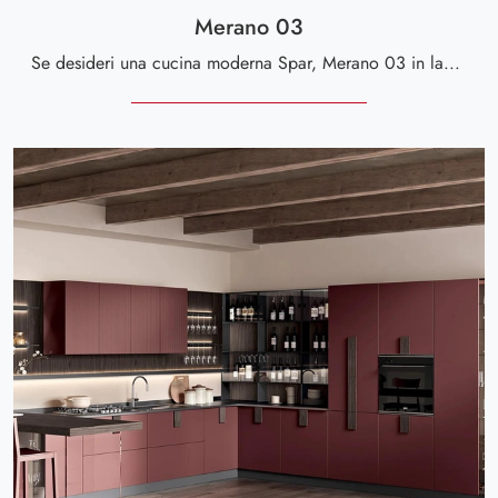
Merano 03
Se desideri una cucina moderna Spar, Merano 03 in laccato opaco ti aspetta nel nostro negozio di Cucine Moderne ad angolo.