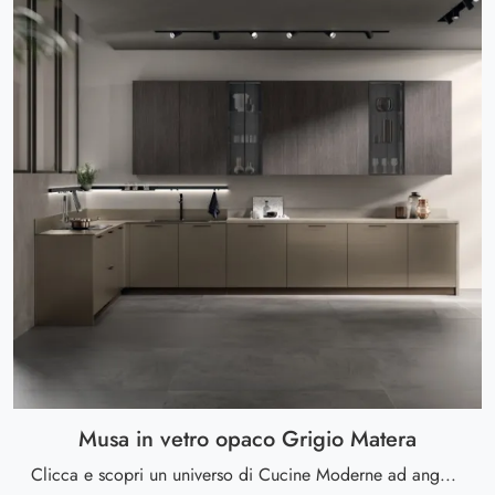
Musa in vetro opaco Grigio Matera
Clicca e scopri un universo di Cucine Moderne ad angolo: la cucina Musa in vetro opaco Grigio Matera Scavolini in vetro ti attende!