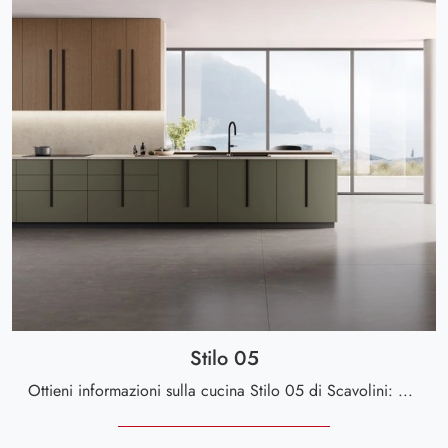
Stilo 05
Ottieni informazioni sulla cucina Stilo 05 di Scavolini: questa soluzione in laccato opaco sarà l'acquisto ideale per te!