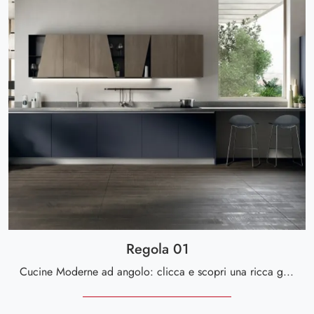
Regola 01
Cucine Moderne ad angolo: clicca e scopri una ricca gamma di soluzioni della marca Scavolini, tra cui il modello Regola 01.