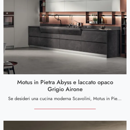
Motus in Pietra Abyss e laccato opaco
Grigio Airone
Se desideri una cucina moderna Scavolini, Motus in Pietra Abyss e laccato opaco Grigio Airone in melaminico ti attende nel nostro negozio di Cucine ...