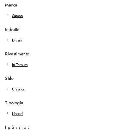
Marca
Samoa
Imbottiti
Divani
Rivestimento
In Tessuto
Stile
Classici
Tipologia
Lineari
I più visti a :