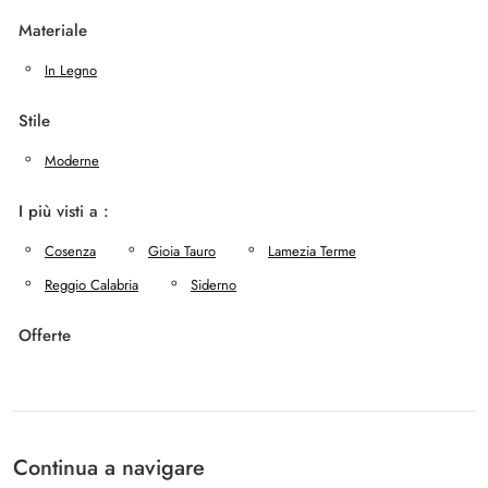
Materiale
In Legno
Stile
Moderne
I più visti a :
Cosenza
Gioia Tauro
Lamezia Terme
Reggio Calabria
Siderno
Offerte
Continua a navigare