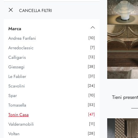
CANCELLA FILTRI
Marca
Andrea Fanfani
10
Arredoclassic
7
Calligaris
13
Giessegi
38
Le Fablier
31
Scavolini
24
Spar
10
Tomasella
53
Tonin Casa
47
Valderamobili
11
Voltan
28