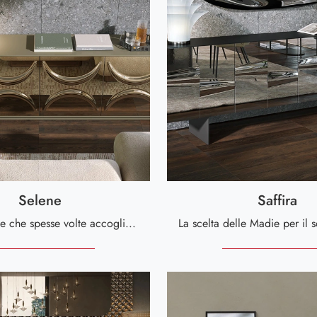
Selene
Saffira
Tieni presente che spesse volte accoglierai a casa amici e parenti per qualche ora in compagnia: è essenziale che lo spazio sia ben gestito e bello a ...