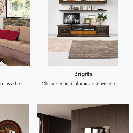
Brigitta
Scopri le più esclusive Madie classiche! Clicca e leggi l'articolo: mobile soggiorno Sabrina in legno laccato, soluzione pratica e sofisticata.
Clicca e ottieni informazioni! Mobile soggiorno Brigitta di Tonin Casa in legno: ti sta aspettando per valorizzare le tue stanze classiche.