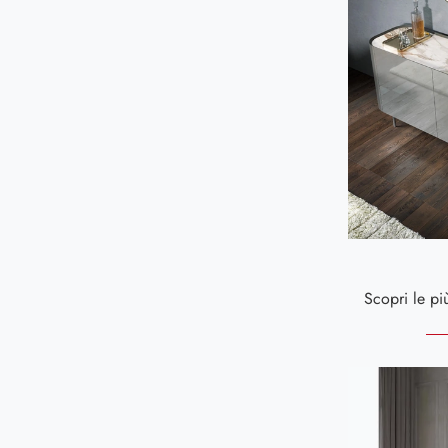
Messina
132
Palmi
149
Reggio Calabria
138
Siderno
130