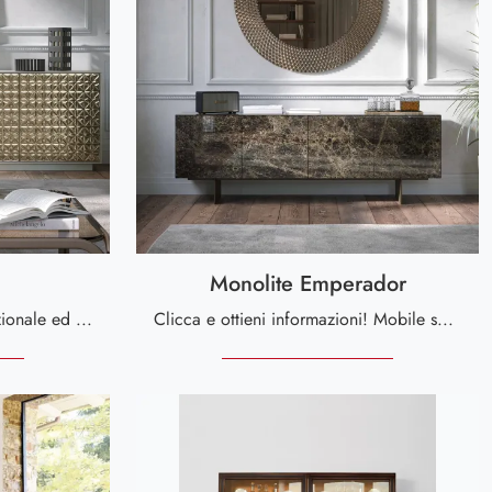
Monolite Emperador
Cerchi una nuova madia funzionale ed esteticamente gradevole dalle linee moderne? Ti offriamo il modello Off di Tonin Casa, realizzato in vetro.
Clicca e ottieni informazioni! Mobile soggiorno Monolite Emperador di Tonin Casa in stampa decorativa: ti aspetta per arricchire le tue stanze ...