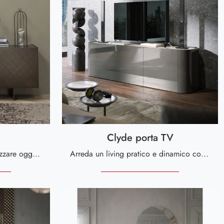
Clyde porta TV
Le Madie servono per organizzare oggettistica varia, libri e riviste, nonché a organizzare al meglio il locale coniugando perfettamente doti di ...
Arreda un living pratico e dinamico con questa madia Clyde porta TV di Tonin Casa: scopri le più originali Madie in laccato lucido.