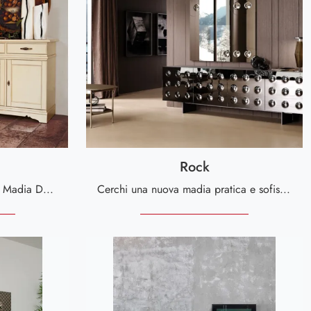
Rock
Clicca e ottieni informazioni! Madia Dalia di Tonin Casa in legno laccato: ti aspetta per completare le tue stanze classiche.
Cerchi una nuova madia pratica e sofisticata dalle linee moderne? Ti offriamo il modello Rock di Tonin Casa, realizzato in vetro.