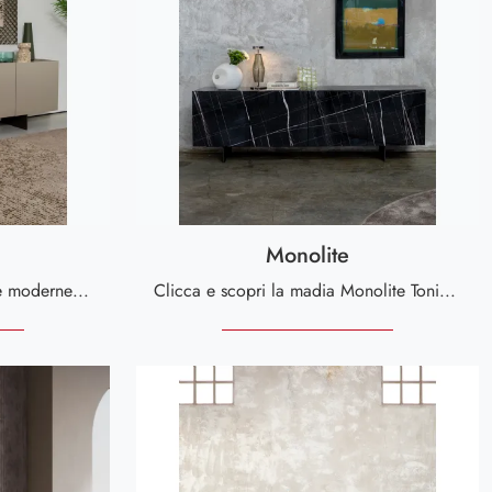
Monolite
Scopri le più esclusive Madie moderne! Clicca e leggi l'articolo: mobile soggiorno Passepartout in stampa decorativa, soluzione pratica e sofisticata.
Clicca e scopri la madia Monolite Tonin Casa: se cerchi mobili in stampa decorativa per stanze moderne, questa è la scelta ideale per te!