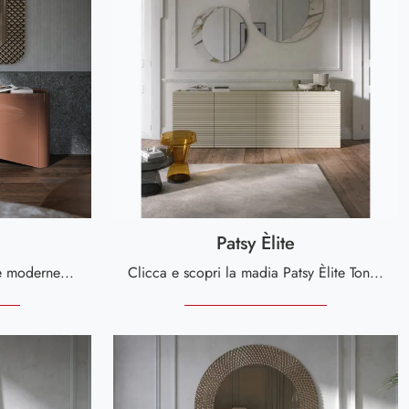
Patsy Èlite
Scopri le più esclusive Madie moderne! Clicca e leggi l'articolo: mobile soggiorno Bonnie in laccato lucido, soluzione pratica e sofisticata.
Clicca e scopri la madia Patsy Èlite Tonin Casa: se vuoi mobili in legno laccato per stanze moderne, questa è la scelta ideale per te!