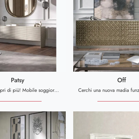
Patsy
Off
Clicca e scopri di più! Mobile soggiorno Patsy di Tonin Casa in legno laccato: ti sta aspettando per impreziosire le tue stanze moderne.