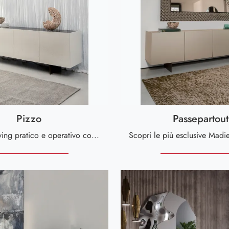
Pizzo
Passepartout
Arreda un living pratico e operativo con questa madia Pizzo di Tonin Casa: scopri le più originali Madie in materico.