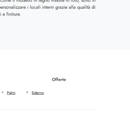
come il modello in legno visibile in foto, sono in
rsonalizzare i locali interni grazie alla qualità di
i e finiture.
Offerte
Palmi
Siderno