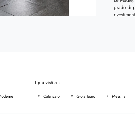
Le Madie, 
grado di pe
rivestiment
I più visti a :
Moderne
Catanzaro
Gioia Tauro
Messina