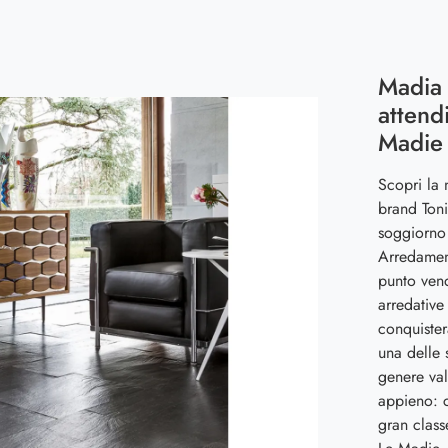
Madia 
attend
Madie 
Scopri la 
brand Toni
soggiorno 
Arredamen
punto vend
arredative
conquiste
una delle 
genere val
appieno: c
gran class