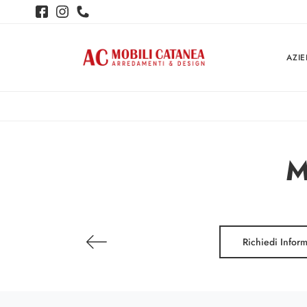
AZI
M
Richiedi Infor