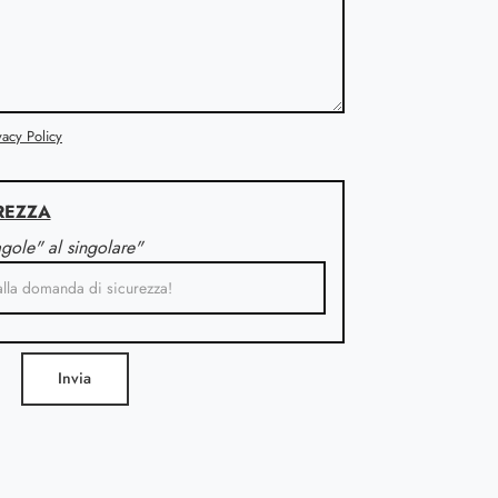
vacy Policy
REZZA
agole" al singolare"
Invia