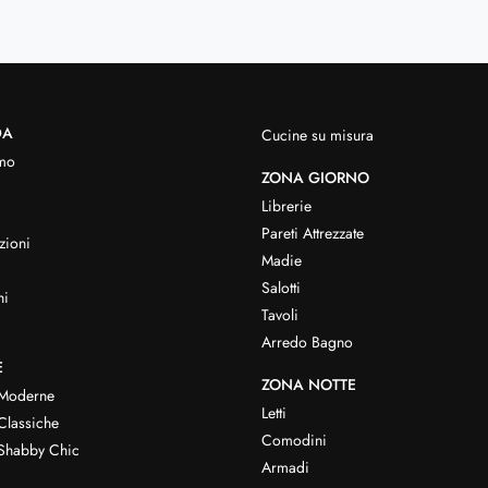
DA
Cucine su misura
mo
ZONA GIORNO
Librerie
Pareti Attrezzate
zioni
Madie
Salotti
hi
Tavoli
Arredo Bagno
E
ZONA NOTTE
 Moderne
Letti
Classiche
Comodini
Shabby Chic
Armadi