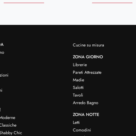
DA
Cucine su misura
mo
ZONA GIORNO
Librerie
Pareti Attrezzate
zioni
Madie
Salotti
hi
Tavoli
Arredo Bagno
E
ZONA NOTTE
 Moderne
Letti
Classiche
Comodini
Shabby Chic