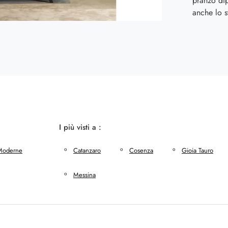
pranzo di
anche lo s
I più visti a :
Moderne
Catanzaro
Cosenza
Gioia Tauro
Messina