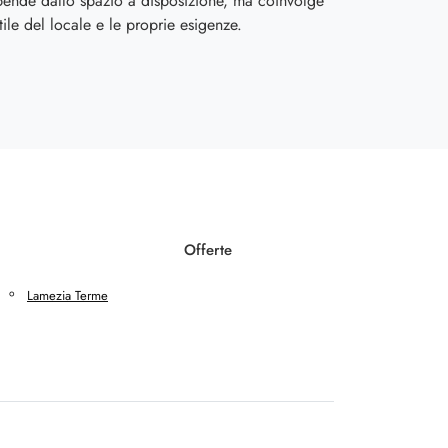
pende dallo spazio a disposizione, ma coinvolge
tile del locale e le proprie esigenze.
Offerte
Lamezia Terme