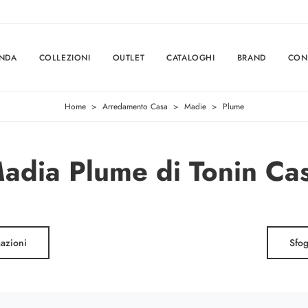
ENDA
COLLEZIONI
OUTLET
CATALOGHI
BRAND
CON
Home
>
Arredamento Casa
>
Madie
>
Plume
adia Plume di Tonin Ca
mazioni
Sfog