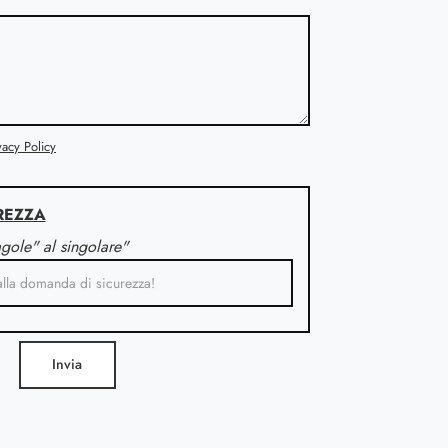
vacy Policy
REZZA
agole" al singolare"
Invia