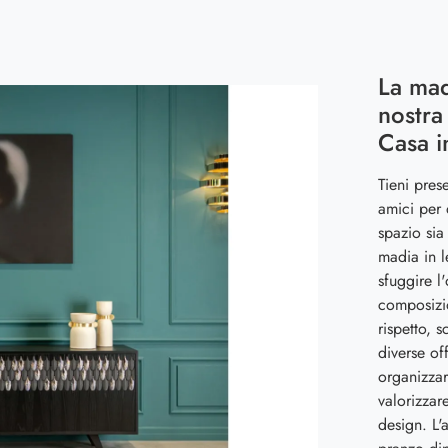
La mad
nostra
Casa i
Tieni pres
amici per 
spazio sia
madia in l
sfuggire l
composizio
rispetto, 
diverse of
organizzar
valorizzar
design. L'