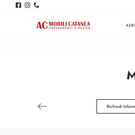
AZI
M
Richiedi Infor