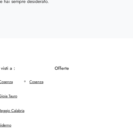
e hai sempre desiderato.
 visti a :
Offerte
Cosenza
Cosenza
Gioia Tauro
Reggio Calabria
Siderno