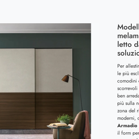
Modell
melami
letto 
soluzi
Per allest
le più esc
comodini 
scorrevoli
ben arreda
più sulla 
zona del r
moderni, c
Armadio 
il form pe