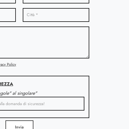
vacy Policy
REZZA
agole" al singolare"
Invia