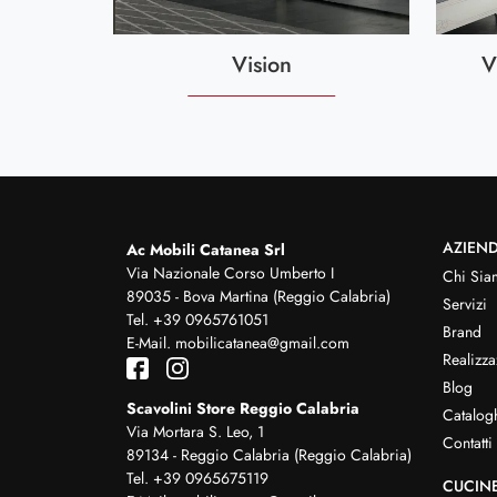
Vision
V
AZIEN
Ac Mobili Catanea Srl
Via Nazionale Corso Umberto I
Chi Sia
89035 - Bova Martina (Reggio Calabria)
Servizi
Tel.
+39 0965761051
Brand
E-Mail.
mobilicatanea@gmail.com
Realizza
Blog
Scavolini Store Reggio Calabria
Catalog
Via Mortara S. Leo, 1
Contatti
89134 - Reggio Calabria (Reggio Calabria)
Tel.
+39 0965675119
CUCIN