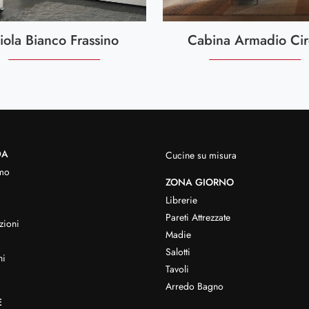
iola Bianco Frassino
Cabina Armadio Cir
DA
Cucine su misura
mo
ZONA GIORNO
Librerie
Pareti Attrezzate
zioni
Madie
Salotti
hi
Tavoli
Arredo Bagno
E