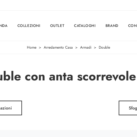
ENDA
COLLEZIONI
OUTLET
CATALOGHI
BRAND
CON
Home
>
Arredamento Casa
>
Armadi
>
Double
le con anta scorrevole
mazioni
Sfog